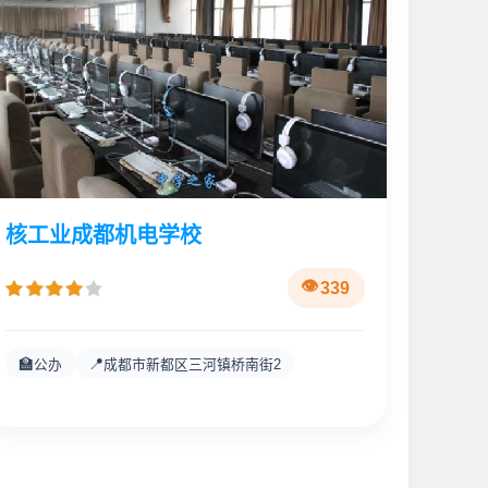
核工业成都机电学校
339
🏫
📍
公办
成都市新都区三河镇桥南街2