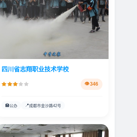
四川省志翔职业技术学校
346
🏫
📍
公办
成都市金沙路42号