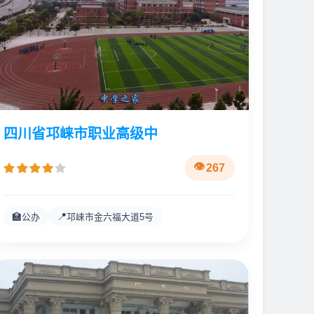
四川省邛崃市职业高级中
267
🏫
📍
公办
邛崃市金六福大道5号