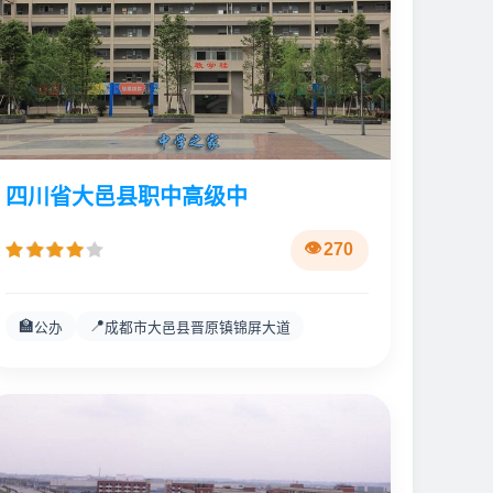
四川省大邑县职中高级中
270
🏫
📍
公办
成都市大邑县晋原镇锦屏大道