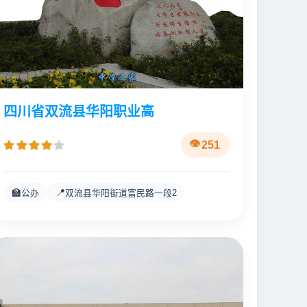
四川省双流县华阳职业高
251
🏫
📍
公办
双流县华阳街道富民路一段2