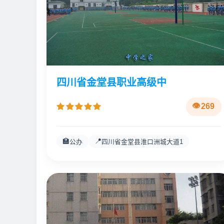
四川省金堂县职业高级中
269
🏫
📍
公办
四川省金堂县淮口洲城大道1