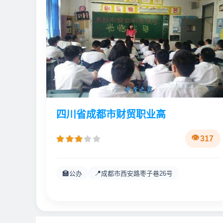
四川省成都市财贸职业高
317
🏫
📍
公办
成都市西安路枣子巷26号