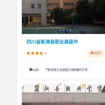
四川省新津县职业高级中
213
🏫
📍
公办
新津县工业园区兴园8路515号