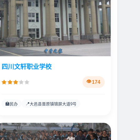
四川文轩职业学校
174
🏫
📍
民办
大邑县晋原镇锦屏大道9号