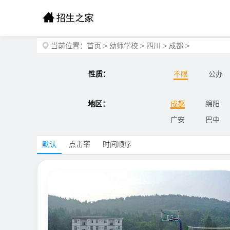
当前位置：
首页
>
幼师学校
>
四川
>
成都
>
性质：
不限
公办
地区：
成都
绵阳
广安
巴中
默认
点击率
时间顺序