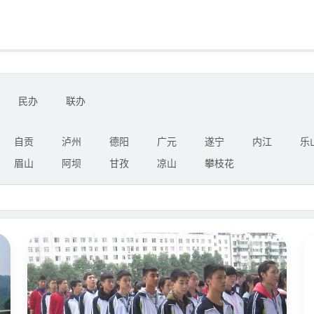
民办
联办
自贡
泸州
德阳
广元
遂宁
内江
乐
眉山
阿坝
甘孜
凉山
攀枝花