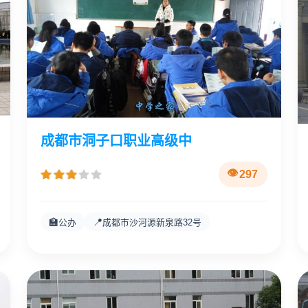
成都市洞子口职业高级中
297
🏫
📍
公办
成都市沙河源新泉路32号