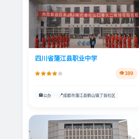
四川省蒲江县职业中学
389
🏫
📍
公办
成都市蒲江县鹤山镇了翁社区