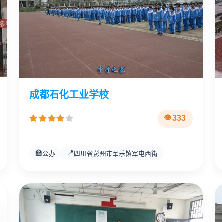
成都石化工业学校
333
🏫
📍
公办
四川省彭州市军乐镇军屯西街