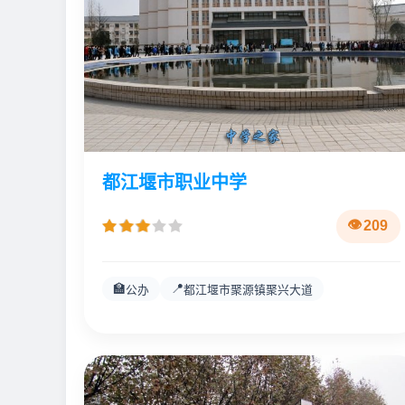
都江堰市职业中学
209
🏫
📍
公办
都江堰市聚源镇聚兴大道