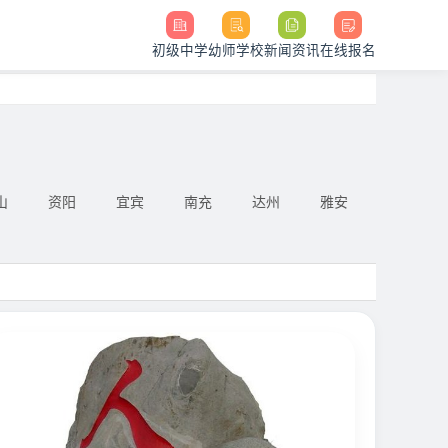
初级中学
幼师学校
新闻资讯
在线报名
山
资阳
宜宾
南充
达州
雅安