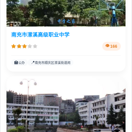
南充市潆溪高级职业中学
166
🏫
📍
公办
南充市顺庆区潆溪街道闹