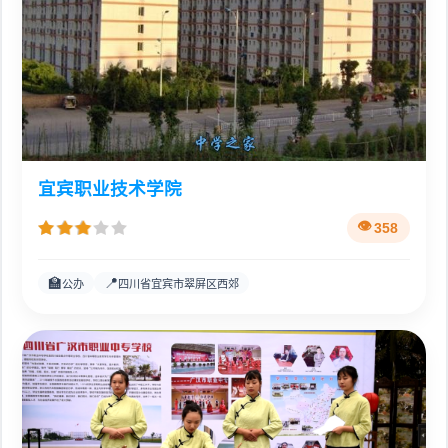
宜宾职业技术学院
358
🏫
📍
公办
四川省宜宾市翠屏区西郊