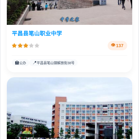
平昌县笔山职业中学
137
🏫
📍
公办
平昌县笔山镇解放街38号