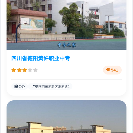
四川省德阳黄许职业中专
541
🏫
📍
公办
德阳市黄河新区洮河路2