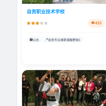
自贡职业技术学校
433
🏫
📍
公办
自贡市沿滩新城糍粑坳1