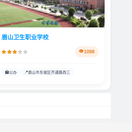
眉山卫生职业学校
1098
🏫
📍
公办
眉山市东坡区齐通路西三