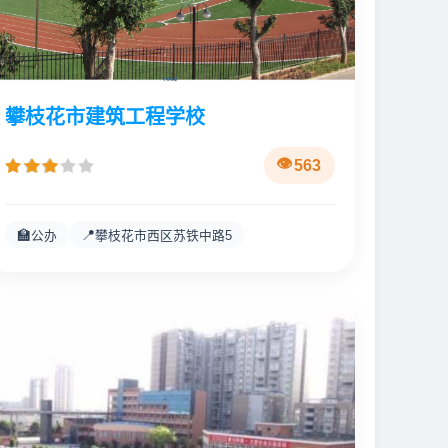
攀枝花市建筑工程学校
563
🏫
📍
公办
攀枝花市西区苏铁中路5