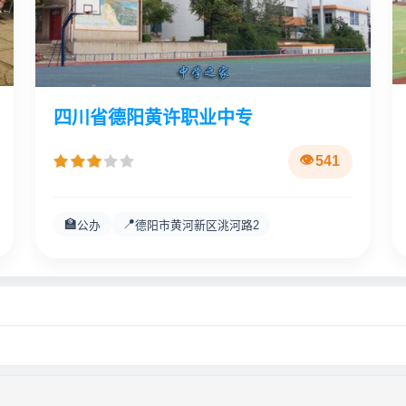
四川省德阳黄许职业中专
541
🏫
📍
公办
德阳市黄河新区洮河路2