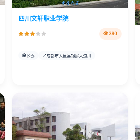
四川文轩职业学院
390
🏫
📍
公办
成都市大邑县锦屏大道川