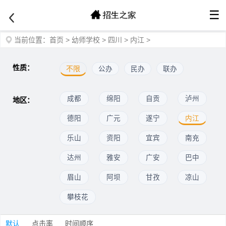
☰
当前位置：
首页
>
幼师学校
>
四川
>
内江
>
性质：
不限
公办
民办
联办
成都
绵阳
自贡
泸州
地区：
德阳
广元
遂宁
内江
乐山
资阳
宜宾
南充
达州
雅安
广安
巴中
眉山
阿坝
甘孜
凉山
攀枝花
默认
点击率
时间顺序