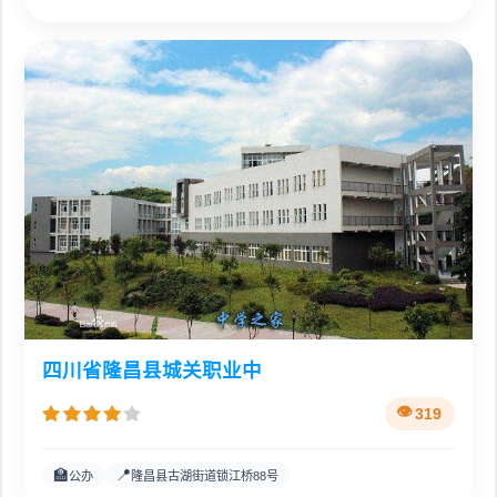
四川省隆昌县城关职业中
319
🏫
📍
公办
隆昌县古湖街道锁江桥88号