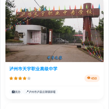
泸州市天宇职业高级中学
450
🏫
📍
民办
泸州市泸县云锦镇郭堰