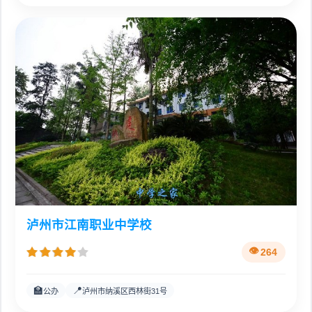
泸州市江南职业中学校
264
🏫
📍
公办
泸州市纳溪区西林街31号