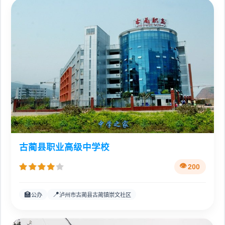
古蔺县职业高级中学校
200
🏫
📍
公办
泸州市古蔺县古蔺镇崇文社区