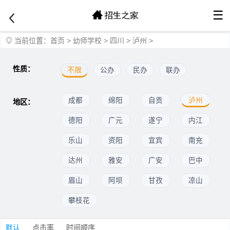
☰
当前位置：
首页
>
幼师学校
>
四川
>
泸州
>
性质：
不限
公办
民办
联办
成都
绵阳
自贡
泸州
地区：
德阳
广元
遂宁
内江
乐山
资阳
宜宾
南充
达州
雅安
广安
巴中
眉山
阿坝
甘孜
凉山
攀枝花
默认
点击率
时间顺序