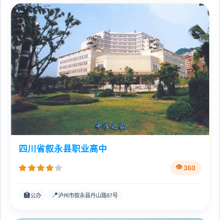
四川省叙永县职业高中
360
🏫
📍
公办
泸州市叙永县丹山路87号