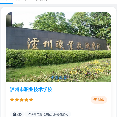
泸州市职业技术学校
396
🏫
📍
公办
泸州市龙马潭区九狮路3段3号