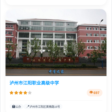
泸州市江阳职业高级中学
697
🏫
📍
公办
泸州市江阳区黄桷路16号