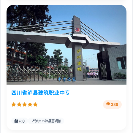
四川省泸县建筑职业中专
386
🏫
📍
公办
泸州市泸县嘉明镇