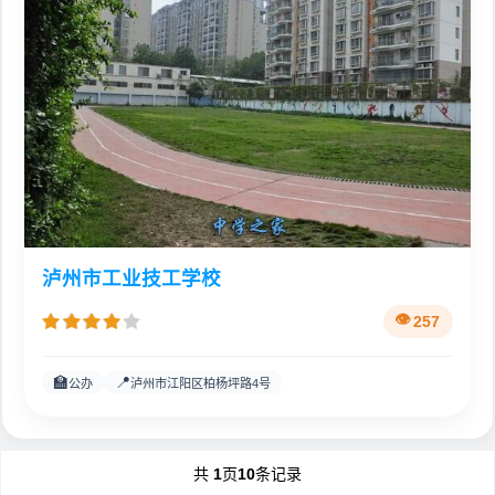
泸州市工业技工学校
257
🏫
📍
公办
泸州市江阳区柏杨坪路4号
共
1
页
10
条记录