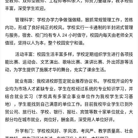
业教师、双师型教师、工程师等80余人，师资力量雄厚，教学经验
丰富，深受学生欢迎。
管理科学：学校办学力争做强做精，狠抓常规管理工作，苦练
内功，形成了良好纯正的校风。学校实行一卡通制的半封闭式管理
与服务，宿舍、校门均有专人 24 小时值守，校园内每天由老师全天
值班，坚持以人为本，整个校园安宁和谐。
活动丰富：校园生活丰富多样，学校定期组织学生进行各项技
能比赛、运动会、文艺演出、歌咏比赛、演讲比赛、外出郊游等活
动，为学生提供了施展才华的舞台，充实了课余生活。
就业有路：我校进校即签定就业推荐协议书。 学校现开设的专
业均为市场人才紧缺专业，学生在校经过系统的专业知识学习，并
结合就业实习（学校具有多家企事业单位作为我校学生实习基
地），学生能找到自己满意的单位工作。目前我校毕业学生已到外
贸公司、旅行社、学校、银行、报社、宾馆等数十家单位就业，大
部分均在城市就业，岗位好，酬金高，深受用人单位好评。
升学有门：学校校风好、学风浓、考风严、教学质量高、社会