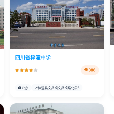
四川省梓潼中学
388
🏫
📍
公办
梓潼县文昌镇文昌镇路北段3