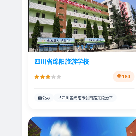
四川省绵阳旅游学校
180
🏫
📍
公办
四川省绵阳市剑南路东段治平