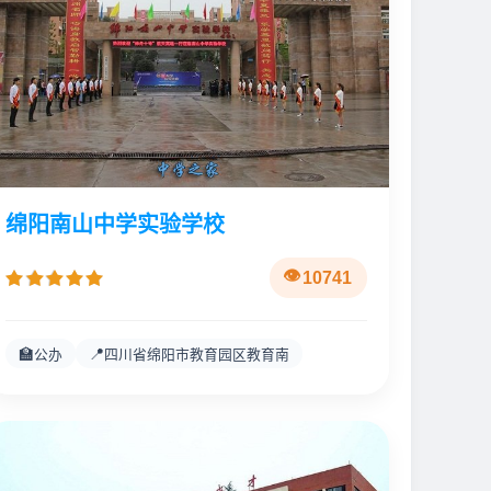
绵阳南山中学实验学校
10741
🏫
📍
公办
四川省绵阳市教育园区教育南