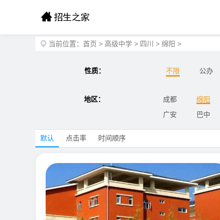
当前位置：
首页
>
高级中学
>
四川
>
绵阳
>
性质：
不限
公办
地区：
成都
绵阳
广安
巴中
默认
点击率
时间顺序