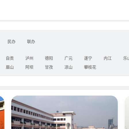
民办
联办
自贡
泸州
德阳
广元
遂宁
内江
乐
眉山
阿坝
甘孜
凉山
攀枝花