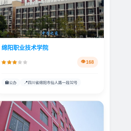
绵阳职业技术学院
168
🏫
📍
公办
四川省绵阳市仙人路一段32号