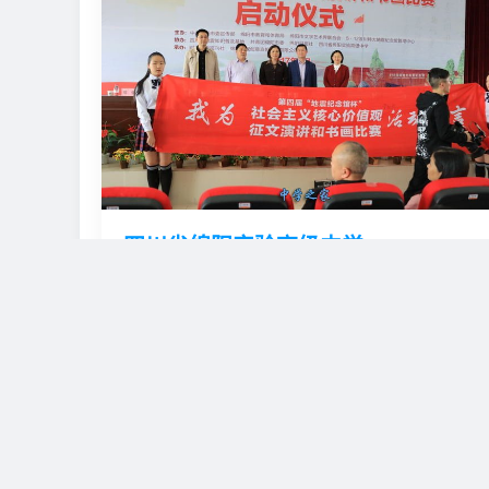
四川省绵阳实验高级中学
791
🏫
📍
公办
四川省绵阳市涪城区石塘路6