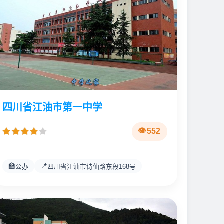
四川省江油市第一中学
552
🏫
📍
公办
四川省江油市诗仙路东段168号