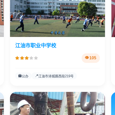
江油市职业中学校
105
🏫
📍
公办
江油市诗城路西段219号