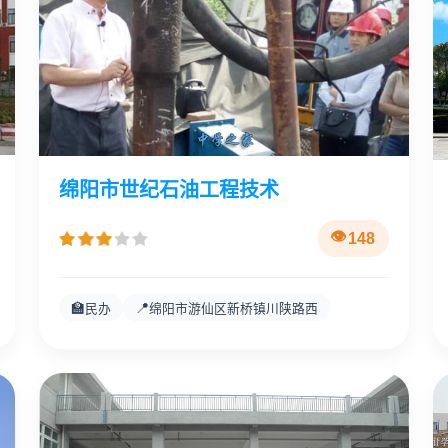
绵阳市世纪石油工程技术
148
🏫
📍
民办
绵阳市游仙区新桥镇川陕路西