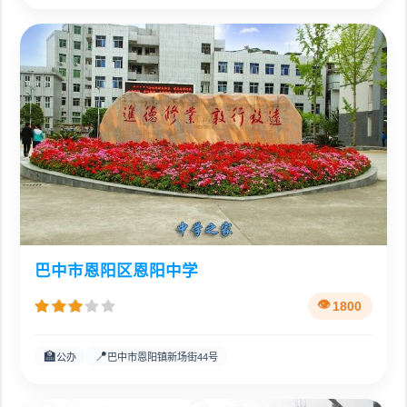
巴中市恩阳区恩阳中学
1800
🏫
📍
公办
巴中市恩阳镇新场街44号