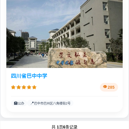
四川省巴中中学
285
🏫
📍
公办
巴中市巴州区八角楼街2号
共
1
页
6
条记录