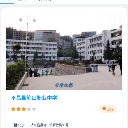
平昌县笔山职业中学
137
🏫
📍
公办
平昌县笔山镇解放街38号