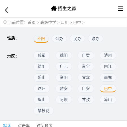
☰
当前位置：
首页
>
高级中学
>
四川
>
巴中
>
性质：
不限
公办
民办
联办
成都
绵阳
自贡
泸州
地区：
德阳
广元
遂宁
内江
乐山
资阳
宜宾
南充
达州
雅安
广安
巴中
眉山
阿坝
甘孜
凉山
攀枝花
默认
点击率
时间顺序