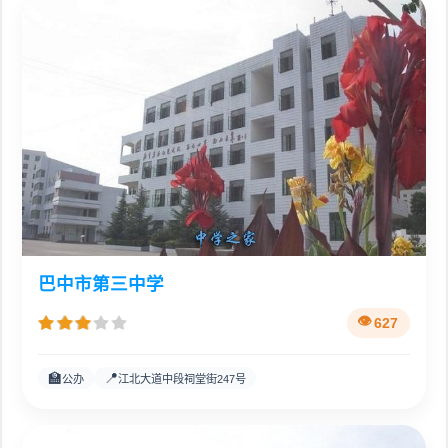
巴中市第三中学
627
🏫
📍
公办
江北大道中段祠堂街247号