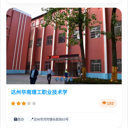
达州华南理工职业技术学
193
🏫
📍
民办
达州市河市镇长航街63号