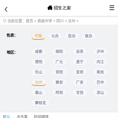
☰
当前位置：
首页
>
高级中学
>
四川
>
达州
>
性质：
不限
公办
民办
联办
成都
绵阳
自贡
泸州
地区：
德阳
广元
遂宁
内江
乐山
资阳
宜宾
南充
达州
雅安
广安
巴中
眉山
阿坝
甘孜
凉山
攀枝花
默认
点击率
时间顺序