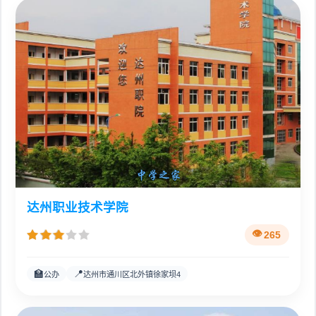
达州职业技术学院
265
🏫
📍
公办
达州市通川区北外镇徐家坝4