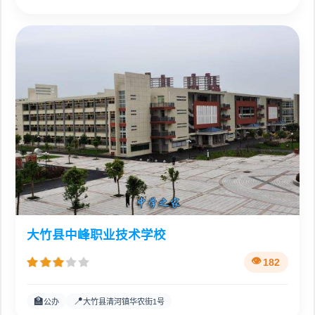
大竹县中峰职业技术学校
182
🏫
📍
公办
大竹县清河镇华农街1号