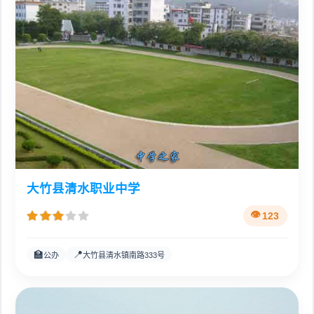
大竹县清水职业中学
123
🏫
📍
公办
大竹县清水镇南路333号