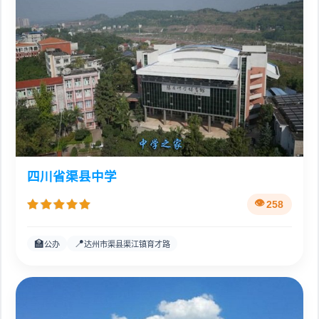
四川省渠县中学
258
🏫
📍
公办
达州市渠县渠江镇育才路