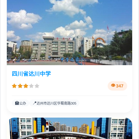
四川省达川中学
347
🏫
📍
公办
达州市达川区华蜀南路305