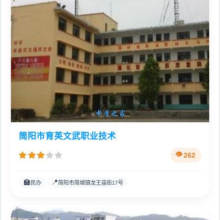
简阳市育英文武职业技术
262
🏫
📍
民办
简阳市简城镇龙王庙街17号