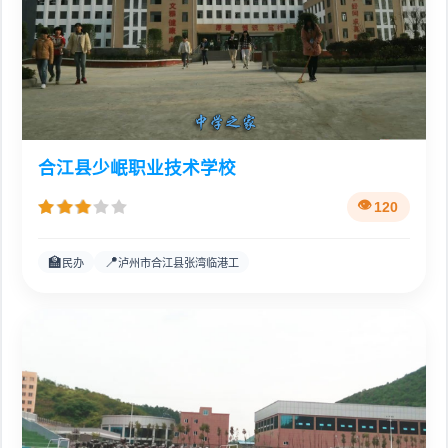
合江县少岷职业技术学校
120
🏫
📍
民办
泸州市合江县张湾临港工