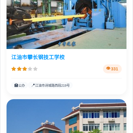
江油市攀长钢技工学校
331
🏫
📍
公办
江油市诗城路西段219号