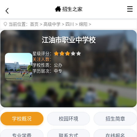
☰
当前位置：
首页
>
高级中学
>
四川
>
绵阳
>
江油市职业中学校
星级评分：
关注人数：
学校性质：公办
学历层次：中专
学校概况
校园环境
招生简章
专业学费
联系方式
在线报名