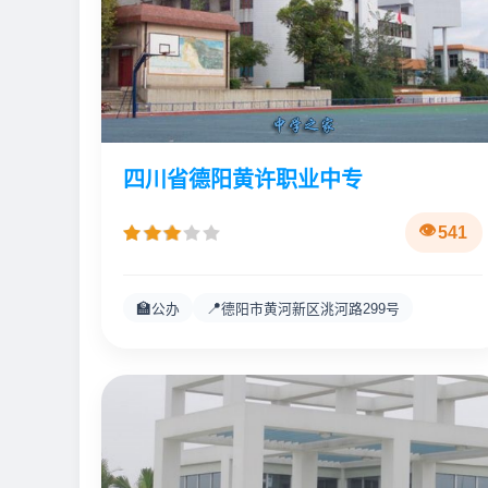
四川省德阳黄许职业中专
541
🏫
📍
公办
德阳市黄河新区洮河路299号