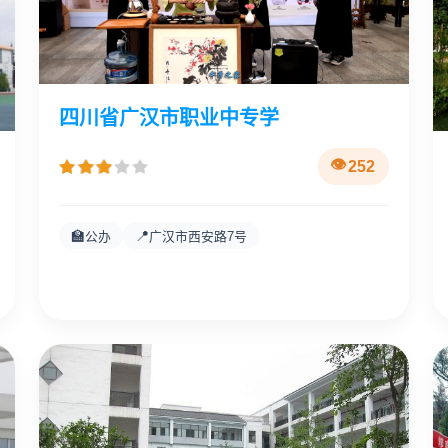
四川省广汉市职业中专学
252
🏫
📍
公办
广汉市西安路7号