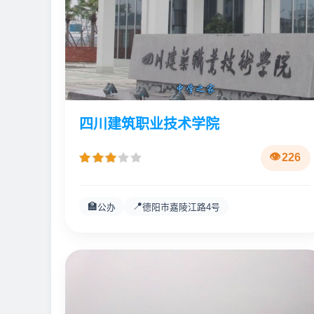
四川建筑职业技术学院
226
🏫
📍
公办
德阳市嘉陵江路4号