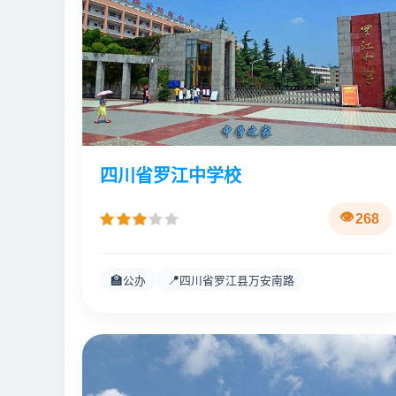
四川省罗江中学校
268
🏫
📍
公办
四川省罗江县万安南路