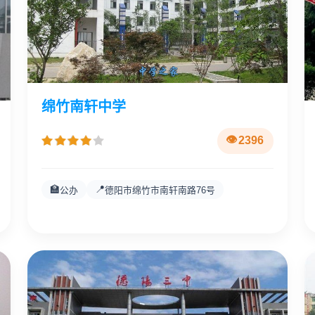
绵竹南轩中学
2396
🏫
📍
公办
德阳市绵竹市南轩南路76号