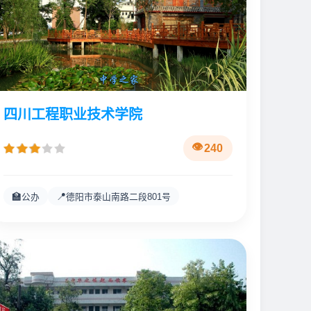
四川工程职业技术学院
240
🏫
📍
公办
德阳市泰山南路二段801号