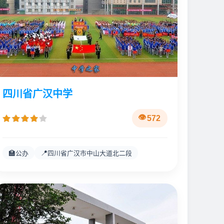
四川省广汉中学
572
🏫
📍
公办
四川省广汉市中山大道北二段