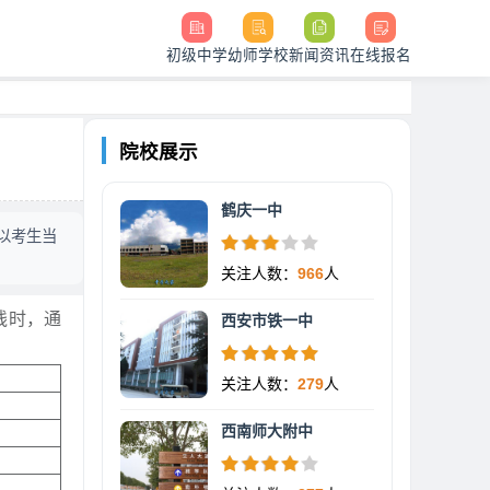
初级中学
幼师学校
新闻资讯
在线报名
院校展示
鹤庆一中
以考生当
关注人数：
966
人
线时，通
西安市铁一中
关注人数：
279
人
西南师大附中