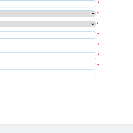
*
*
*
*
*
*
*