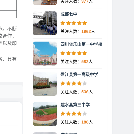
关注人数：
377
人
成都七中
节。不断
关注人数：
1962
人
校合作，
学以及印
四川省乐山第一中学校
名、具有
关注人数：
582
人
盈江县第一高级中学
关注人数：
536
人
建水县第三中学
关注人数：
188
人