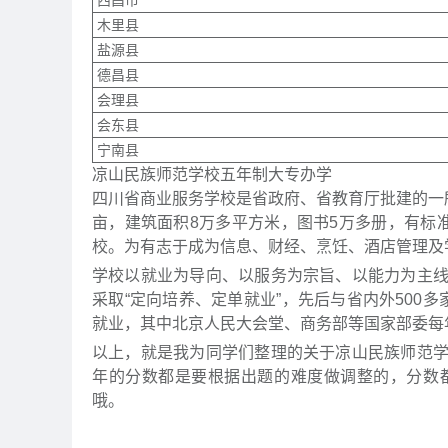
西昌市
木里县
盐源县
德昌县
会理县
会东县
宁南县
凉山民族师范学校五年制大专办学
四川省商业服务学校是省政府、省教育厅批建的一
亩，建筑面积8万多平方米，图书5万多册，有标
校。为有志于成为信息、财经、烹饪、酒店管理及
学校以就业为导向、以服务为宗旨、以能力为主
采取“定向培养、定单就业”，先后与省内外500
就业，其中北京人民大会堂、商务部等国家部委每
以上，就是我为同学们整理的关于凉山民族师范
年的分数都是要根据出题的难度做调整的，分数
哦。