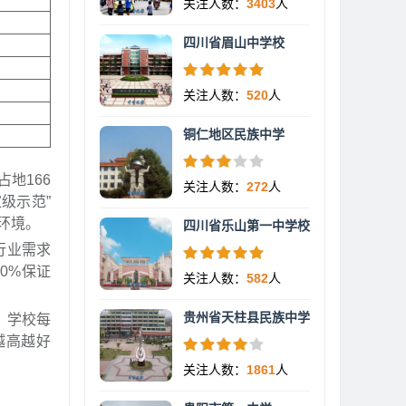
关注人数：
3403
人
四川省眉山中学校
关注人数：
520
人
铜仁地区民族中学
地166
关注人数：
272
人
级示范”
环境。
四川省乐山第一中学校
行业需求
0%保证
关注人数：
582
人
贵州省天柱县民族中学
，学校每
越高越好
关注人数：
1861
人