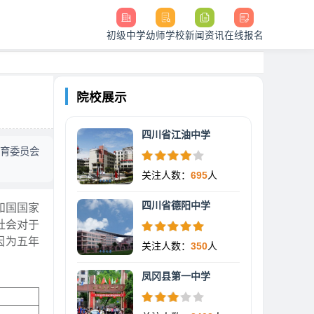
初级中学
幼师学校
新闻资讯
在线报名
院校展示
四川省江油中学
教育委员会
关注人数：
695
人
四川省德阳中学
和国国家
社会对于
因为五年
关注人数：
350
人
凤冈县第一中学