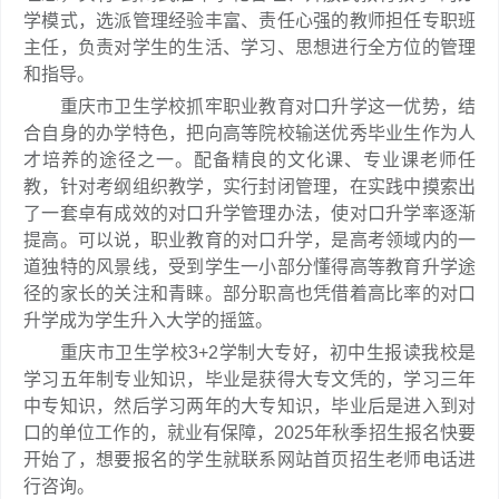
学模式，选派管理经验丰富、责任心强的教师担任专职班
主任，负责对学生的生活、学习、思想进行全方位的管理
和指导。
重庆市卫生学校抓牢职业教育对口升学这一优势，结
合自身的办学特色，把向高等院校输送优秀毕业生作为人
才培养的途径之一。配备精良的文化课、专业课老师任
教，针对考纲组织教学，实行封闭管理，在实践中摸索出
了一套卓有成效的对口升学管理办法，使对口升学率逐渐
提高。可以说，职业教育的对口升学，是高考领域内的一
道独特的风景线，受到学生一小部分懂得高等教育升学途
径的家长的关注和青睐。部分职高也凭借着高比率的对口
升学成为学生升入大学的摇篮。
重庆市卫生学校3+2学制大专好，初中生报读我校是
学习五年制专业知识，毕业是获得大专文凭的，学习三年
中专知识，然后学习两年的大专知识，毕业后是进入到对
口的单位工作的，就业有保障，2025年秋季招生报名快要
开始了，想要报名的学生就联系网站首页招生老师电话进
行咨询。