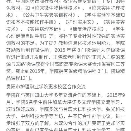
社、中国医药出版社教材。校企共建专业编写了专门的特
色教材，如《临床微生物检验技术》、《临床实用护理技
术》、《公共卫生实验实训教材》、《学生实验室基础知
识和基本技能操作手册》、《护理实用文》、《实用美容
技术》、《实用病理基础》、《康复治疗技术》、《学生
心理健康自助手册》等，弥补了专业针对性较强的实验实
训教材的不足。为了提升教师信息化技术运用能力，学院
鼓励教师制作微课程，2015 年将 8 门微课列为院级微课
程进行重点开发制作，王晓琼老师制作的“正常人血糖的来
源与去路”微课获得全国高职高专微课大赛贵州省赛区三等
奖。截止到2015年，学院拥有省级精品课程 3 门、院级精
品课程12门。
贵阳市护理职业学院惠水校区合作交流
学院在与英国知山大学多年交流合作的基础上， 2015年9
月，学院6名学生前往加拿大堪诺多文理学院交流学习，
取得较好成效。学院多次与台湾大仁科技大学、弘光科技
大学、中州科技大学等互访，并签订合作办学协议，进一
步增强了双方的了解，为双边合作的展开奠定了更加坚实
的基础。目前已有学生前往台湾大仁科技大学学习。学院