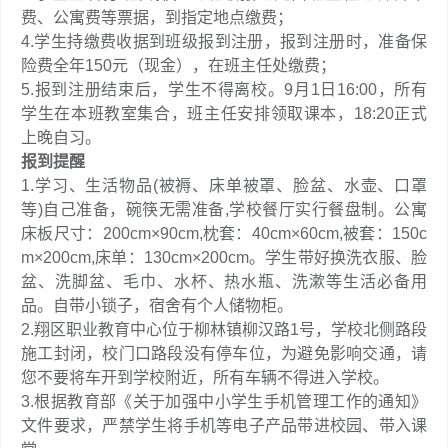
费、公寓费等票据，到指定地点缴费；
4.学生持缴费收据到班级报到注册，报到注册时，准备保
险费全年150元（现金），在班主任处缴费；
5.报到注册结束后，学生不得离校。9月1日16:00，所有
学生在本班教室集合，班主任安排领取课本，18:20正式
上晚自习。
报到提醒
1.学习、生活物品(被褥、床单被罩、脸盆、水壶、口罩
等)自己准备，碗筷无需准备,学校餐厅实行餐盘制。公寓
床板尺寸：200cm×90cm,枕套：40cm×60cm,被套：150c
m×200cm,床单：130cm×200cm。学生带好换洗衣服、脸
盆、洗脚盆、毛巾、水杯、热水瓶、洗漱等生活必备用
品。自带小锁子，宿舍有个人储物柜。
2.翔区职业教育中心位于柳林镇柳汉路1号，学校北侧路段
施工封闭，校门口路段没有停车位，为避免影响交通，请
您不要将车开到学校附近，所有车辆不得进入学校。
3.根据教育部《关于加强中小学生手机管理工作的通知》
文件要求，严禁学生将手机等电子产品带进校园、带入课