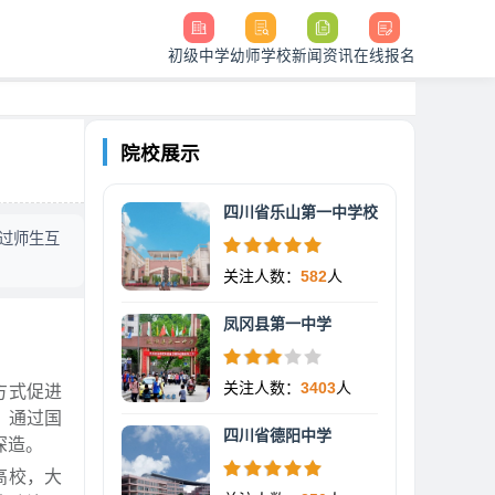
初级中学
幼师学校
新闻资讯
在线报名
院校展示
四川省乐山第一中学校
过师生互
关注人数：
582
人
凤冈县第一中学
关注人数：
3403
人
方式促进
。通过国
四川省德阳中学
深造。
高校，大