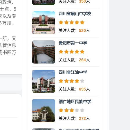
关注人数：
350
人
的政治、
士点，5
四川省眉山中学校
次以及专
多万册，
关注人数：
520
人
一所，又
贵阳市第一中学
监管信息
藏书四万
关注人数：
264
人
四川省江油中学
关注人数：
695
人
铜仁地区民族中学
关注人数：
272
人