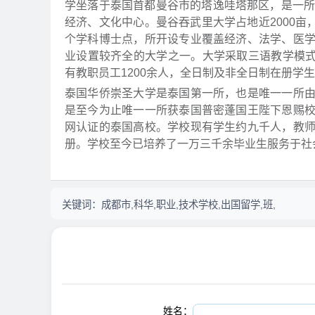
学坐落于泰国首都曼谷市的塔逸哇塔那区，是一所
经济、文化中心。曼谷吞武里大学占地近2000亩
个学科博士点，所开设专业覆盖经济、法学、医
业设置较齐全的大学之一。大学采取三语教学模式
有教职员工1200余人，全日制及非全日制在册学生
泰国华侨崇圣大学是泰国第一所，也是唯一一所
是至今为止唯一一所获泰国普密蓬国王陛下恩赐
网认证的泰国高校。学校现有学生约九千人，教
册。学校至今已培养了一万三千余毕业生服务于社
关键词：
成都市,科华,职业,技术学校,出国留学,班,
姓名：