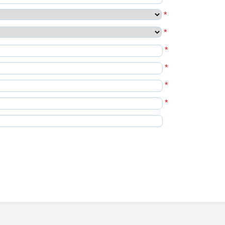
*
*
*
*
*
*