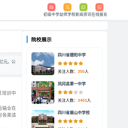
初级中学
幼师学校
新闻资讯
在线报名
院校展示
四川省德阳中学
亿元。公
关注人数：
350
人
凤冈县第一中学
员培训中
关注人数：
3403
人
运输业在
四川省眉山中学校
对各类适