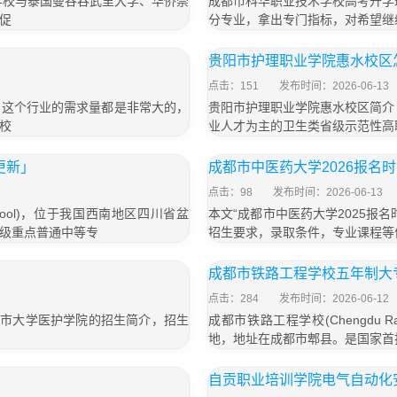
学校与泰国曼谷吞武里大学、华侨崇
成都市科华职业技术学校高考升学
促
分专业，拿出专门指标，对希望继
贵阳市护理职业学院惠水校区
点击：151
发布时间：2026-06-13
，这个行业的需求量都是非常大的，
贵阳市护理职业学院惠水校区简介
校
业人才为主的卫生类省级示范性高
更新」
成都市中医药大学2026报名
点击：98
发布时间：2026-06-13
g School)，位于我国西南地区四川省盆
本文“成都市中医药大学2025报
级重点普通中等专
招生要求，录取条件，专业课程等
成都市铁路工程学校五年制大专
点击：284
发布时间：2026-06-12
都市大学医护学院的招生简介，招生
成都市铁路工程学校(Chengdu Rai
地，地址在成都市郫县。是国家首
自贡职业培训学院电气自动化