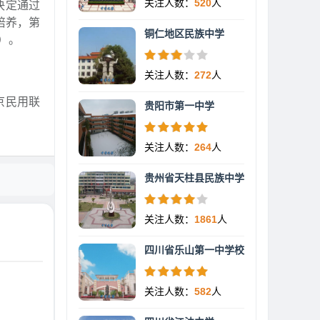
关注人数：
520
人
决定通过
培养，第
铜仁地区民族中学
议）。
关注人数：
272
人
京民用联
贵阳市第一中学
关注人数：
264
人
贵州省天柱县民族中学
关注人数：
1861
人
四川省乐山第一中学校
关注人数：
582
人