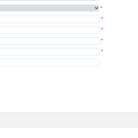
*
*
*
*
*