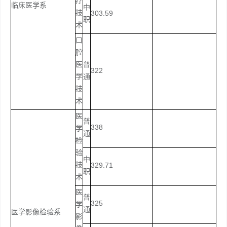
疗
临床医学系
中
技
303.59
职
术
口
腔
医
普
322
学
通
技
术
医
普
338
学
通
检
验
中
技
329.71
职
术
医
普
325
学
通
医学影像检验系
影