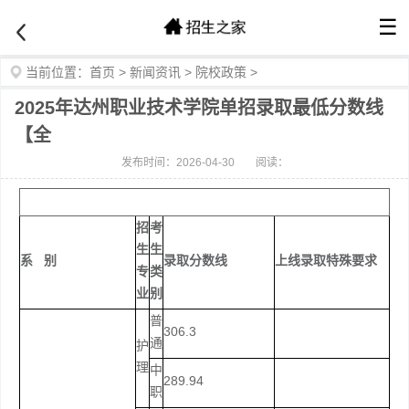
☰
当前位置：
首页
>
新闻资讯
>
院校政策
>
2025年达州职业技术学院单招录取最低分数线
【全
发布时间：2026-04-30
阅读：
招
考
生
生
系 别
录取分数线
上线录取特殊要求
专
类
业
别
普
306.3
通
护
理
中
289.94
职