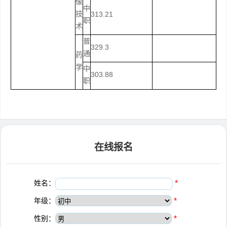
像
中
技
313.21
职
术
普
329.3
通
药
学
中
303.88
职
在线报名
姓名：
*
年级：
*
性别：
*