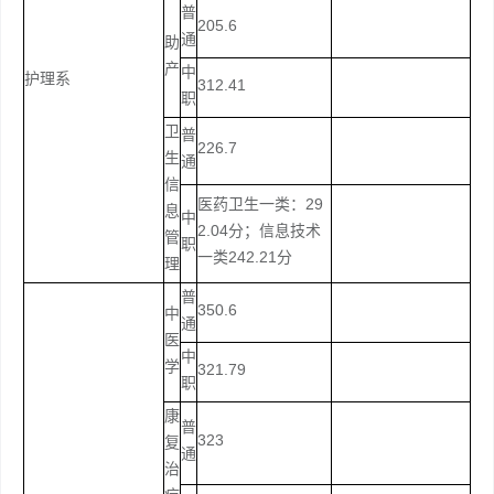
普
205.6
通
助
产
中
护理系
312.41
职
卫
普
226.7
生
通
信
医药卫生一类：29
息
中
2.04分；信息技术
管
职
一类242.21分
理
普
350.6
中
通
医
中
学
321.79
职
康
普
323
复
通
治