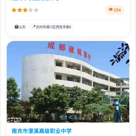
154
🏫
📍
公办
达州市通川区西圣寺巷8
南充市潆溪高级职业中学