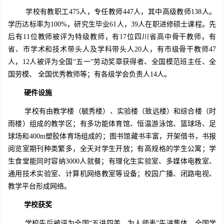
学校有教职工475人，专任教师447人，其中高级教师138人。
学历达标率为100%，研究生毕业61人，39人在职进修硕士课程。先
后有11位教师被评为特级教师，有17位四川省高中骨干教师，有
省、市学术和技术带头人及学科带头人20人，有市级骨干教师47
人，12人被评为全国“五一”劳动奖章获得者、全国模范班主任、全
国劳模、 全国优秀教师等；有各级学会负责人14人。
硬件设施
学校有由教学楼（毓秀楼）、实验楼（致远楼）和综合楼（时
雨楼）组成的教学区；有多功能体育馆、恒温游泳馆、篮球场、足
球场和400m塑胶体育场组成的；图书馆藏书丰富，开架借书，书报
阅览室期刊种类繁多，全天对学生开放；有高规格的学生公寓；学
生食堂能同时容纳3000人就餐；有理化生实验室、多媒体电教室、
通用技术实验室、计算机网络教室等设备；校园广播、闭路电视、
教学平台形成网络。
学校获奖
学校先后被评为全国“五讲四美、为人师表”先进集体、全国学