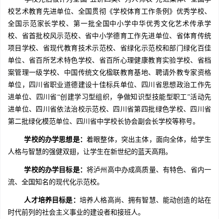
校艺术教育先进单位、全国贯彻《学校体育工作条例》优秀学校、
全国示范家长学校、第一批全国中小学中华优秀文化艺术传承学
校、省首批校风示范校、省中小学德育工作先进单位、省体育传统
项目学校、省现代教育技术示范校、省绿化示范校和部门绿化百佳
单位、省百所艺术特色学校、省百所心理健康教育实验学校、省档
案管理一级学校、中国传统文化楹联教育基地、聘请外教专家资格
单位，四川省职业道德建设十佳标兵单位、四川省思想政治工作先
进单位、四川省“创建学习型组织，争做知识型技能型职工”活动先
进单位、四川省依法治校示范校、四川省第四批绿色学校、四川省
第二批绿化模范单位、四川省中学校长协会副会长学校等称号。
学校的办学思想是：
着眼整体，突出主体，面向全体，给学生
人格与智慧的强健双翅，让学生在新世纪的蓝天高翔。
学校的办学目标是：
将泸州高中办成高质量、有特色、省内一
流、全国知名的现代化示范校。
人才培养目标是：
培养人格高尚、拥有智慧、能动创造的站在
时代前列的社会主义事业的建设者和接班人。