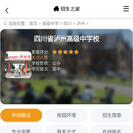
☰
当前位置：
首页
>
高级中学
>
四川
>
泸州
>
四川省泸州高级中学校
星级评分：
关注人数：
学校性质：公办
学历层次：高中
学校概况
校园环境
招生简章
专业学费
联系方式
在线报名