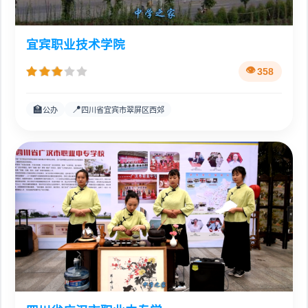
宜宾职业技术学院
358
🏫
📍
公办
四川省宜宾市翠屏区西郊