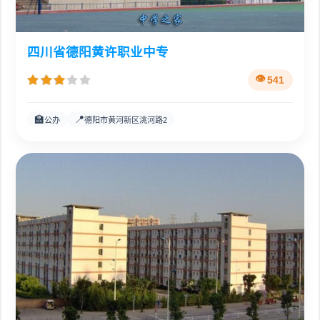
四川省德阳黄许职业中专
541
🏫
📍
公办
德阳市黄河新区洮河路2