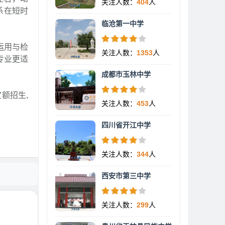
关注人数：
404
人
系在短时
临沧第一中学
运用与检
关注人数：
1353
人
专业更适
成都市玉林中学
额招生,
关注人数：
453
人
四川省开江中学
关注人数：
344
人
西安市第三中学
关注人数：
299
人