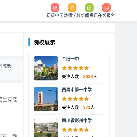
初级中学
幼师学校
新闻资讯
在线报名
院校展示
个旧一中
的陈老
关注人数：
2028
人
西昌市第一中学
招生有经
关注人数：
371
人
四川省彭州中学
左右，动