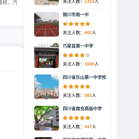
关注人数：
1353
人
维修、汽
铜川市局一中
关注人数：
402
人
巧家县第一中学
关注人数：
1040
人
四川省乐山第一中学校
关注人数：
582
人
四川省南充高级中学
关注人数：
447
人