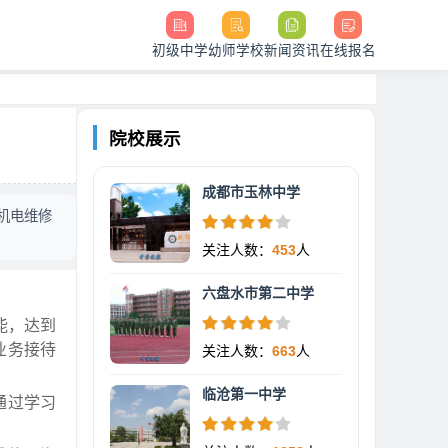
初级中学
幼师学校
新闻资讯
在线报名
院校展示
成都市玉林中学
机电维修
关注人数：
453
人
六盘水市第二中学
能，达到
业务接待
关注人数：
663
人
临沧第一中学
通过学习