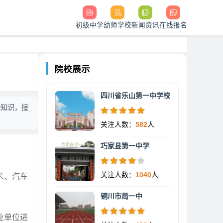
初级中学
幼师学校
新闻资讯
在线报名
院校展示
四川省乐山第一中学校
论知识，接
关注人数：
582
人
巧家县第一中学
关注人数：
1040
人
术、汽车
铜川市局一中
业单位进