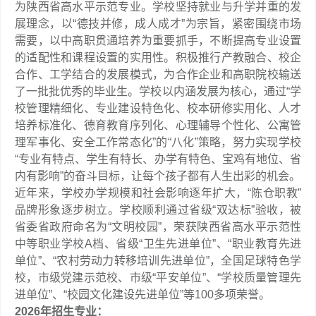
为陕西省高水平示范专业。学校坚持就业与升学并重的发
展理念，以“德技并修，成人成才”为宗旨，紧密围绕市场
需要，以中高职贯通培养为重要抓手，不断提高专业设置
的适配性和课程设置的实用性。积极推行产教融合、校企
合作、工学结合的发展模式，为合作企业和高职院校输送
了一批批优秀的毕业生。学校以内涵发展为核心，通过“学
校管理精细化、专业建设特色化、校本研修实用化、人才
培养标准化、德育教育序列化、心理辅导个性化、公寓管
理军事化、安全工作常态化”的“八化”策略，努力实现学校
“专业有特点、学生有特长、办学有特色、宝鸡有地位、省
内有影响”的奋斗目标，让每个孩子都有人生出彩的机会。
近年来，学校办学规模和社会影响逐年扩大，“陈仓职教”
品牌形象逐步树立。学校顺利通过省级“双达标”验收，被
省委省政府命名为“文明校园”，荣获陕西省高水平示范性
中等职业学校A档、省级“卫生先进单位”、“职业教育先进
单位”、“农村劳动力转移培训先进单位”，全国足球特色学
校，市级党建示范校、市级“平安单位”、“学校质量管理先
进单位”、“校园文化建设先进单位”等100多项荣誉。
2026年招生专业：