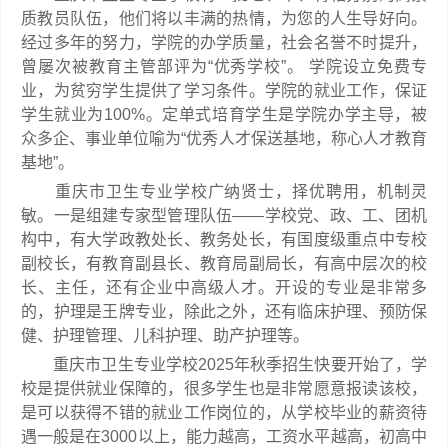
质教员队伍，他们将以丰满的热情，为您的人生导好向。
经过多年的努力，学院的办学质量，社会名誉不时提升，
曾屡次被教育主管部评为“优秀学校”。 学院设立免费专
业，为贫穷学生提供了学习条件。学院的就业工作，保证
学生就业为100%。定单式培育学生是学院办学主导，被
众多企、事业单位喻为“优秀人才保送基地，称心人才教育
基地”。
重庆市卫生专业学校广纳贤士，择优聘用，机制灵
敏。一是组建专家型管理队伍——学校党、政、工、团机
构中，有大学政教处长、教务处长，有国度级重点中专校
副校长，有教育副县长、教育局副局长，有高中层次的校
长、主任，还有企业中高级人才。开设的专业是非常多
的，护理是王牌专业，除此之外，还有临床护理、预防保
健、护理管理、儿科护理、助产护理等。
重庆市卫生专业学校2025年秋季招生快要开始了，学
校是提供就业保障的，很多学生也是非常愿意报读该校，
是可以获得不错的就业工作岗位的，从学校毕业的薪资待
遇一般是在3000以上，能力越高，工资水平越高，初高中