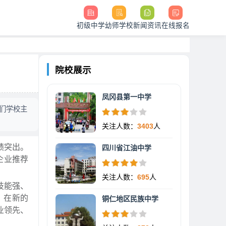
初级中学
幼师学校
新闻资讯
在线报名
院校展示
凤冈县第一中学
们学校主
关注人数：
3403
人
绩突出。
四川省江油中学
企业推荐
关注人数：
695
人
技能强、
。在新的
铜仁地区民族中学
业领先、