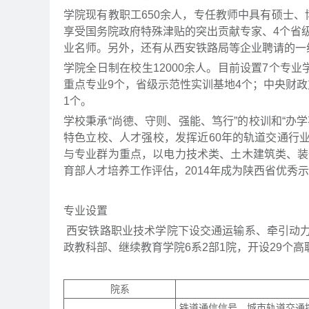
学院现有教职工650余人，专任教师中具有硕士、博
享受国务院政府特殊津贴的突出贡献专家、4个省
业名师。另外，还有从西安铁路局等企业聘请的一
学院全日制在校生12000余人。目前设置7个专
重点专业9个，省级示范性实训基地4个；中央财
1个。
学校秉承“尚德、守则、强能、笃行”的校训和“办
特色立校、人才强校，发挥近60年的轨道交通行
与专业群为重点，以电力技术类、土木建筑类、装
育部人才培养工作评估，2014年成为陕西省优秀
专业设置
西安铁路职业技术学院下设交通运输系、牵引动
政教科部、继续教育学院6系2部1院，开设29个高
院系
铁道通信信号、城市轨道交通