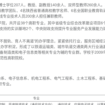
士学位207人，教授、副教授140余人、双师型教师260余人。
级教学团队、4名陕西省普通高校教学名师、6名全国职业教育轨
线专业技术人员200余人担任兼职教师。
业学院，共开设38个高职专业，其中省级专业综合改革建设项目6
政支持的实训基地2个、中央财政支持提升专业服务产业发展能力
学不脱轨、育人不离道”的办学理念，紧紧依托行业，服务区域经
业办学积淀，形成了以铁道运输类、城市轨道交通类两大行业涵
备制造类和电子信息类等相关专业为辅的专业群。学校于2009
示范性高职院校。
力系、电子信息系、机电工程系、电气工程系、土木工程系、基
职专业。
专业
控制、高速铁道技术（通号技术方向）、通信技术、应用电子技术、计算