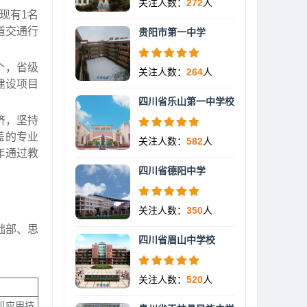
关注人数：
272
人
现有1名
道交通行
贵阳市第一中学
个，省级
关注人数：
264
人
建设项目
四川省乐山第一中学校
济，坚持
盖的专业
关注人数：
582
人
年通过教
四川省德阳中学
关注人数：
350
人
础部、思
四川省眉山中学校
关注人数：
520
人
机应用技