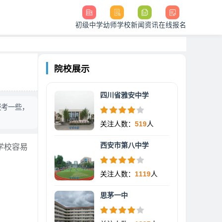
初级中学
幼师学校
新闻资讯
在线报名
院校展示
四川省雅安中学
报考一些，
关注人数：
519
人
西安市第八中学
学校容易
关注人数：
1119
人
思茅一中