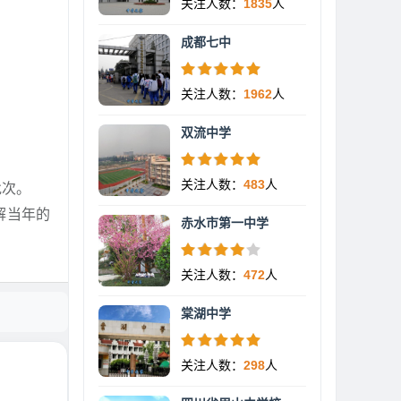
关注人数：
1835
人
成都七中
关注人数：
1962
人
双流中学
关注人数：
483
人
批次。
解当年的
赤水市第一中学
关注人数：
472
人
棠湖中学
关注人数：
298
人