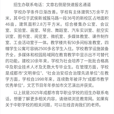
招生办联系电话：文章右侧是快速报名通道
学校办学条件日渐改善。学校有主体建筑5万余平方
米，其中位于武侯新城簇马路一段36号的新校区占地面积
46亩，建筑面积2.8万平方米。综合楼集办公室、会议
室、实验室、画室、琴房、舞蹈室、汽车实训室、航空实
训室、图书室、阅览室、微机室、多媒体教室、课件制作
室、工会活动室于一体。教学楼共有50多间标准教室，四
幢学生公寓可容纳2500多名学生入住。学校教学设施装备
齐全，多媒体和校园局域网在教育教学中显示出不可替代
的功能。建校10余年来，学校为社会培养了一批批合格高
中及职业技术人才及无数大专毕业生。在管理方面，学校
是成都市“文明单位”、“社会治安综合治理先进单位”;在教
学方面，学校自1998年来，连续数年被评为“成都市教学
优秀单位”，文艺节目年年参加市文艺演出并获奖。
以上就是2025年成都市育华职业学校的招生办联系电
话，想要了解更多相关内容，请继续浏览教育网。如果有
关于中职学校的相关问题，可以在线咨询我们的老师。