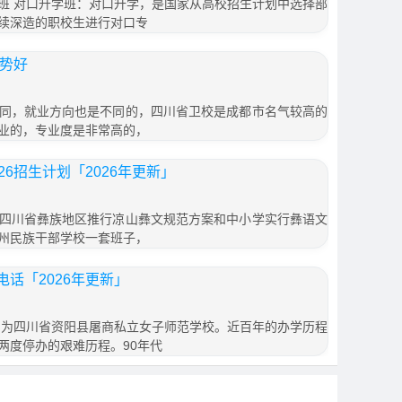
班 对口升学班：对口升学，是国家从高校招生计划中选择部
续深造的职校生进行对口专
形势好
同，就业方向也是不同的，四川省卫校是成都市名气较高的
业的，专业度是非常高的，
6招生计划「2026年更新」
四川省彝族地区推行凉山彝文规范方案和中小学实行彝语文
州民族干部学校一套班子，
话「2026年更新」
始名为四川省资阳县屠商私立女子师范学校。近百年的办学历程
两度停办的艰难历程。90年代