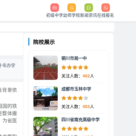
初级中学
幼师学校
新闻资讯
在线报名
院校展示
铜川市局一中
十年办学
关注人数：
402
人
成都市玉林中学
业背景依
祖国的铁
关注人数：
453
人
月整体搬
四川省南充高级中学
，为省医