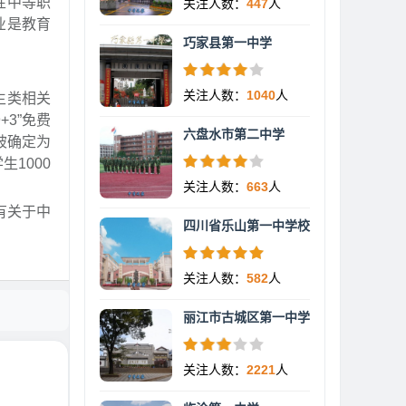
性中等职
关注人数：
447
人
业是教育
巧家县第一中学
关注人数：
1040
人
生类相关
3”免费
六盘水市第二中学
被确定为
1000
关注人数：
663
人
有关于中
四川省乐山第一中学校
关注人数：
582
人
丽江市古城区第一中学
关注人数：
2221
人