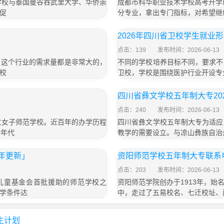
学校与泰国曼谷吞武里大学、华侨崇
成都市科华职业技术学校高考升学
促
分专业，拿出专门指标，对希望继
2026年四川省卫校学生就业
点击：139
发布时间：2026-06-13
，这个行业的需求量都是非常大的，
不同的学校培养目标不同，要求不
校
卫校，学校是围绕医护行业开设专
四川省彝文学校五年制大专202
点击：240
发布时间：2026-06-13
立女子师范学校。近百年的办学历程
四川省彝文学校五年制大专为适应
0年代
教学的需要设立。与凉山彝族自治
6年更新」
资阳师范学校五年制大专联系电
点击：203
发布时间：2026-06-13
国儿童基金会首批援助的师范学校之
资阳师范学院创办于1913年，
学条件达
中，走过了五易校名、七迁校址、
生计划