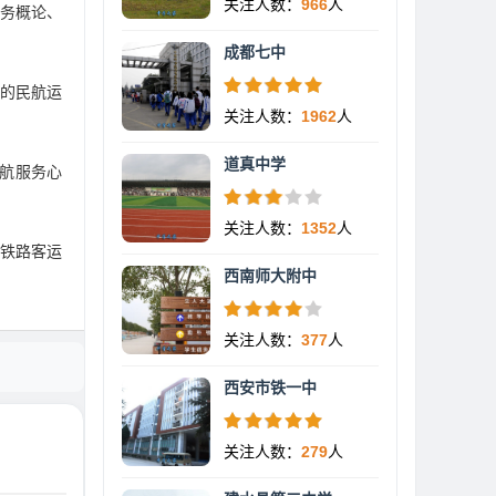
关注人数：
966
人
务概论、
成都七中
的民航运
关注人数：
1962
人
道真中学
航服务心
关注人数：
1352
人
铁路客运
西南师大附中
关注人数：
377
人
西安市铁一中
关注人数：
279
人