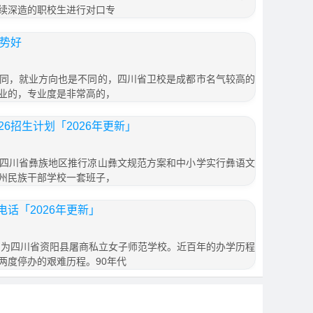
续深造的职校生进行对口专
形势好
同，就业方向也是不同的，四川省卫校是成都市名气较高的
业的，专业度是非常高的，
6招生计划「2026年更新」
四川省彝族地区推行凉山彝文规范方案和中小学实行彝语文
州民族干部学校一套班子，
话「2026年更新」
始名为四川省资阳县屠商私立女子师范学校。近百年的办学历程
两度停办的艰难历程。90年代