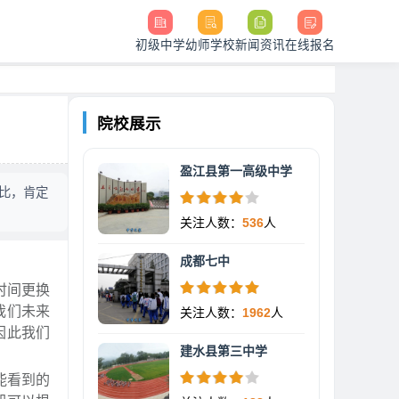
初级中学
幼师学校
新闻资讯
在线报名
院校展示
盈江县第一高级中学
比，肯定
关注人数：
536
人
成都七中
时间更换
我们未来
关注人数：
1962
人
因此我们
建水县第三中学
能看到的