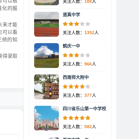
却可以根
关注人数：
188
人
性化的服
道真中学
未来才能
也可以看
关注人数：
1352
人
正统的知
鹤庆一中
获得录取
关注人数：
966
人
西南师大附中
关注人数：
377
人
四川省乐山第一中学校
关注人数：
582
人