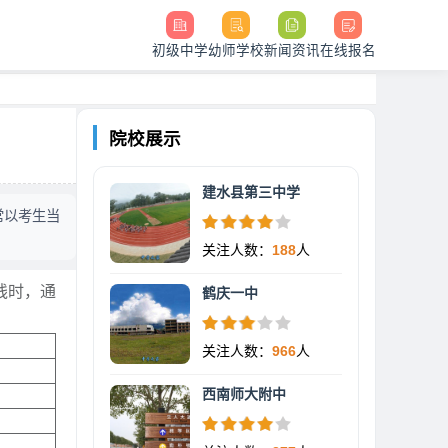
初级中学
幼师学校
新闻资讯
在线报名
院校展示
建水县第三中学
常以考生当
关注人数：
188
人
线时，通
鹤庆一中
关注人数：
966
人
西南师大附中