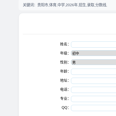
关键词：
贵阳市,体育,中学,2026年,招生,录取,分数线,
姓名：
年级：
性别：
年龄：
地址：
电话：
专业：
QQ：