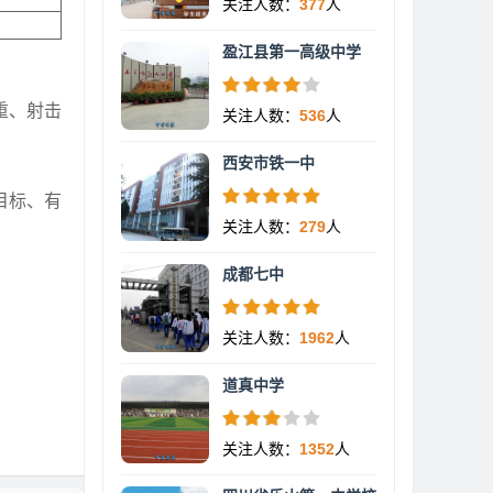
关注人数：
377
人
盈江县第一高级中学
重、射击
关注人数：
536
人
西安市铁一中
目标、有
关注人数：
279
人
成都七中
关注人数：
1962
人
道真中学
关注人数：
1352
人