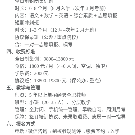
全日制封闭集训班
时长：6–8 个月（8 月入学→次年 3 月考前）
内容：语文 + 数学 + 英语 + 综合素质 + 志愿填报
短期冲刺班
时长：1–3 个月（12 月–次年 2 月开班）
协议保录班（公办 / 重点院校）
含：一对一志愿填报、模考
四、收费标准
全日制集训：9800–13800 元
食宿：1800 元 / 月（4–6 人间，空调、独卫）
学杂费：2000元
协议班：13800–19800 元（保公办 / 重点）
五、教学与管理
师资：5 年以上单招经验全职教师
班型：小班（20–35 人）、分层教学
管理：全封闭、手机统一管理、早晚自习、周测月考
保障：签订培训协议、未录取退费、志愿一对一指导
六、报名方式
电话 / 微信咨询→到校参观测评→缴费签约→入学