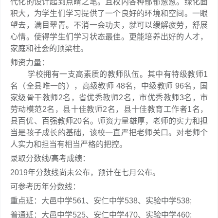
代化的设计起到点睛之笔。且校内各种郁郁葱葱。绿化面
积大，为学生们学习提供了一个良好的环境和空间。一眼
望去，满目翠青。不消一会功夫，就可以缓解疲劳，舒展
心情。使得学生们学习状态最佳。更能培养出好的人才，
家庭和社会的顶梁柱。
师资力量：
学校拥有一支高素质的教师队伍。其中有特级教师1
名（全县唯一的），高级教师 48名，中级教师 96名，国
家级骨干教师2名，省优秀教师2名，市优秀教师3名，市
劳动模范2名，县十佳教师2名，县十佳教育工作者1名，
县百优、百强教师20名。师资力量雄厚，老师的实力和担
当是孩子成长的基础，该校一直严把老师关口。对老师个
人实力和担当有相当严格的把控。
录取分数线/高考成绩：
2019年分数线尚未公布，预计在七月公布。
可参考历年分数线：
重点班：大邑中学561、安仁中学538、实验中学538;
普通班：大邑中学525、安仁中学470、实验中学460;