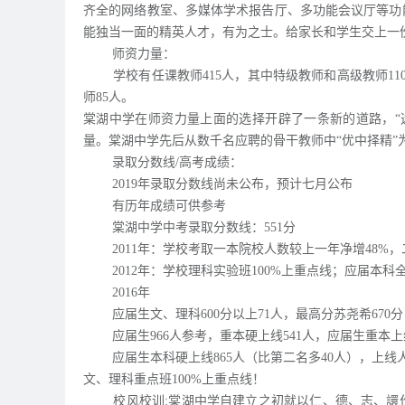
齐全的网络教室、多媒体学术报告厅、多功能会议厅等功
能独当一面的精英人才，有为之士。给家长和学生交上一
师资力量：
学校有任课教师415人，其中特级教师和高级教师110
师85人。
棠湖中学在师资力量上面的选择开辟了一条新的道路，“
量。棠湖中学先后从数千名应聘的骨干教师中“优中择精
录取分数线/高考成绩：
2019年录取分数线尚未公布，预计七月公布
有历年成绩可供参考
棠湖中学中考录取分数线：551分
2011年：学校考取一本院校人数较上一年净增48%，二
2012年：学校理科实验班100%上重点线；应届本科全
2016年
应届生文、理科600分以上71人，最高分苏尧希670分
应届生966人参考，重本硬上线541人，应届生重本上线
应届生本科硬上线865人（比第二名多40人），上线
文、理科重点班100%上重点线！
校风校训:棠湖中学自建立之初就以仁、德、志、譞作