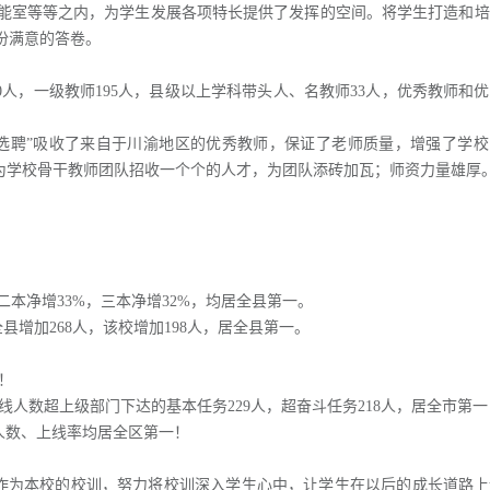
能室等等之内，为学生发展各项特长提供了发挥的空间。将学生打造和培
份满意的答卷。
人，一级教师195人，县级以上学科带头人、名教师33人，优秀教师和
选聘”吸收了来自于川渝地区的优秀教师，保证了老师质量，增强了学校
”为学校骨干教师团队招收一个个的人才，为团队添砖加瓦；师资力量雄厚
本净增33%，三本净增32%，均居全县第一。
县增加268人，该校增加198人，居全县第一。
！
人数超上级部门下达的基本任务229人，超奋斗任务218人，居全市第一
人数、上线率均居全区第一！
为本校的校训，努力将校训深入学生心中，让学生在以后的成长道路上