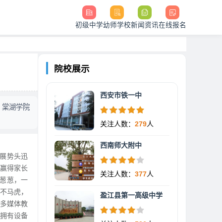
初级中学
幼师学校
新闻资讯
在线报名
院校展示
西安市铁一中
，棠湖学院
关注人数：
279
人
西南师大附中
展势头迅
，赢得家长
关注人数：
377
人
郁葱葱，一
也不马虎，
盈江县第一高级中学
多媒体教
拥有设备