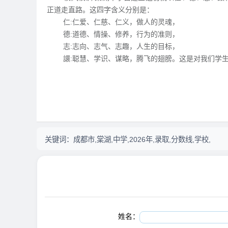
正道走直路。这四字含义分别是：
仁:仁爱、仁慈、仁义，做人的灵魂，
德:道德、情操、修养，行为的准则，
志:志向、志气、志趣，人生的目标，
譞:聪慧、学识、谋略，腾飞的翅膀。这是对我们学生
关键词：
成都市,棠湖,中学,2026年,录取,分数线,学校,
姓名：