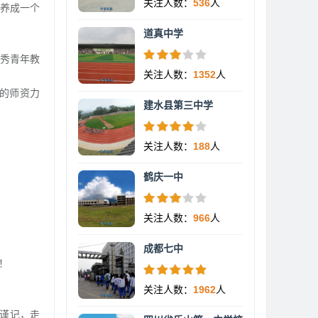
关注人数：
536
人
养成一个
道真中学
优秀青年教
关注人数：
1352
人
的师资力
建水县第三中学
。
关注人数：
188
人
鹤庆一中
关注人数：
966
人
成都七中
！
关注人数：
1962
人
谨记，走