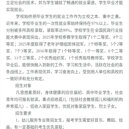
立足社会的技术，并为学生铺就了畅通的就业渠道，学生毕业才能
实现就业。
学校始终把毕业学生的就业工作作为立校之本、重中之重。
近年来，学校毕业生的一次性就业率始终保持在97%以上，毕业生
分别被多所高校录取，录取率达99%。学校学生在全国民政行业技
能大赛中表现突出，2025年学校参赛学生取得了1个二等奖、4个三
等奖；2025年度取得了老年护理组团体冠军，1个特等奖、5个2等
奖、7个3等奖，2016年取得了1个特等奖、1个一等奖、6个二等
奖、11个三等奖，2个优秀组织奖，1个优秀指导教师奖。学校学生
毕业后，能很快融入到新的工作、学习和生活中，活跃在社会的各
条战线上，工作表现优异，学习奋发向上，受到用人单位和高校的
一致好评和充分肯定。
招生对象
凡思想素质好，身体健康的应往届初、高中毕业学生，社会
青年均可报名就读。重点招收孤儿（包括社会散居孤儿和福利机构
养育孤儿）、低收入家庭学生、优抚对象家庭学生、烈士子女。
招生要求
1、幼儿服务专业限招女生，报考学生需爱好音乐、舞蹈、绘
画，有一定基础的考生优先录取；