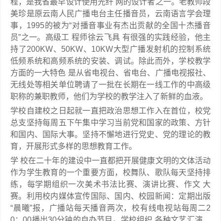
程，是我省最早设计使用光纤 网的设计者之一。老教师段
美珍是原云南人民广播电台主任播音员，云南语言学会理
事，1995的被为“对播音事业有杰出贡献的全国十杰播音
员”之一。高级工 程师徐云飞具 有很强的实践经验，他主
持了200KW、50KW、10KW大型广播发射机的控制系统
低频系统和高频系统的安装、调试。除此而外，学校教学
方面的一大特色 是从省电视台、省电台、广播电视报社、
无线处等相关单位聘请了一批在长期在一线工作的中高级
职称的兼职教师，他们为学校的教学注入了新鲜的血液。
学校自建校之日起就一直把政治思想工作入在首位，校党
总支坚持每周五下午集中学习当前党和国家的政策、方针
和国内、国际大事。坚持不懈地进行党史、党的理论的教
育，开展形式多样的思想教育工作。
学 校在二十年的建设中一直都把开展健康文明的文体活动
作为学生教育的一个重要方面，校舞队、歌队每天坚持排
练，每学期组织一次美术书法比赛、演讲比赛、作文 大
赛。利用校内媒体宣传国际、国内、校园新闻：定期出版
“晨曦”报，广播站每天播音两次，校有线电视站每周二2
0：00播出30分钟的自办节目。学校组织 各种文艺汇演，