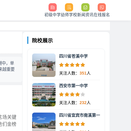
初级中学
幼师学校
新闻资讯
在线报名
院校展示
四川省苍溪中学
潮中，单
来越重要
关注人数：
351
人
西安市第一中学
关注人数：
232
人
四川省宜宾市南溪第一
这场关键
他们金榜