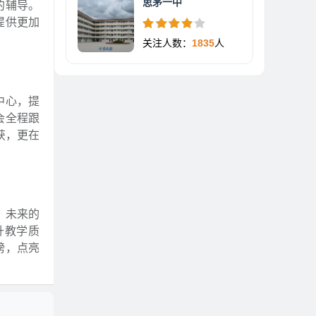
思茅一中
的辅导。
提供更加
关注人数：
1835
人
中心，提
会全程跟
获，更在
。未来的
升教学质
膀，点亮