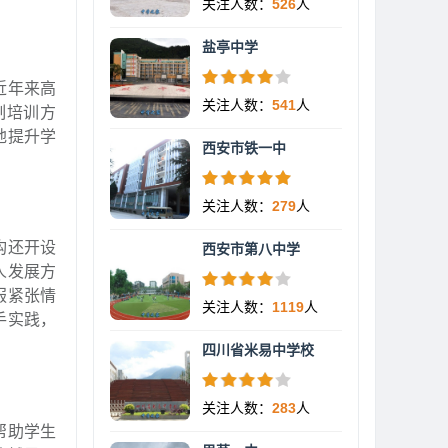
关注人数：
526
人
盐亭中学
近年来高
关注人数：
541
人
制培训方
地提升学
西安市铁一中
关注人数：
279
人
构还开设
西安市第八中学
人发展方
服紧张情
关注人数：
1119
人
手实践，
四川省米易中学校
关注人数：
283
人
帮助学生