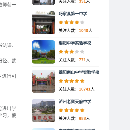
关注人数：
331
人
教师获一
巧家县第一中学
关注人数：
1040
人
绵阳中学实验学校
书法课、
关注人数：
771
人
田径、武
绵阳南山中学实验学校
生进行引
关注人数：
10741
人
泸州老窖天府中学
能进出学
学习，便
关注人数：
688
人