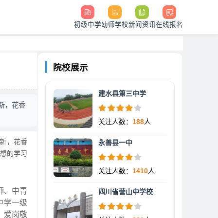
初级中学
幼师学校
新闻资讯
在线报名
院校展示
建水县第三中学
新，花香
关注人数：
188
人
新，花香
永善县一中
想的学习
关注人数：
1410
人
师、中青
四川省营山中学校
中学一级
、爱岗敬