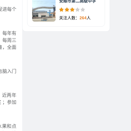
安顺市第二高级中学
促进每个
关注人数：
264
人
，每年有
，每周三
趣，全面
电脑入门
。近两年
 ；参加
水果和点