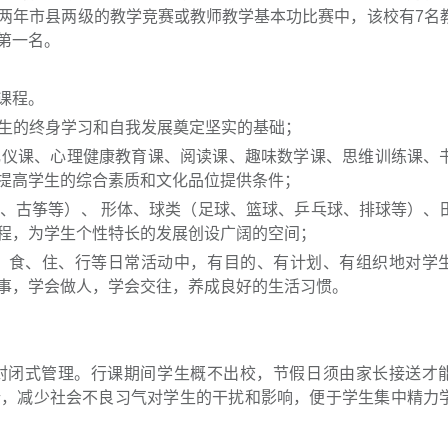
两年市县两级的教学竞赛或教师教学基本功比赛中，该校有7名
第一名。
课程。
学生的终身学习和自我发展奠定坚实的基础；
有礼仪课、心理健康教育课、阅读课、趣味数学课、思维训练课、
提高学生的综合素质和文化品位提供条件；
琴、古筝等）、 形体、球类（足球、篮球、乒乓球、排球等）、
程，为学生个性特长的发展创设广阔的空间；
衣、食、住、行等日常活动中，有目的、有计划、有组织地对学
事，学会做人，学会交往，养成良好的生活习惯。
封闭式管理。行课期间学生概不出校，节假日须由家长接送才
端，减少社会不良习气对学生的干扰和影响，便于学生集中精力