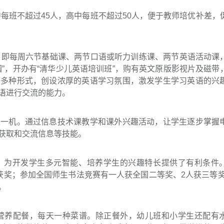
中每班不超过45人，高中每班不超过50人，便于教师培优补差，
结构，即每周六节基础课、两节口语或听力训练课、两节英语活动课
”，开办有“清华少儿英语培训班”，购有英文原版影视片及磁带
等多种形式，创设浓厚的英语学习氛围，激发学生学习英语的兴
语进行交流的能力。
人一机。通过信息技术课教学和课外兴趣活动，让学生逐步掌握
获取和交流信息等技能。
，为开发学生多元智能、培养学生的兴趣特长提供了有利条件
获奖；参加全国师生书法竞赛有一人获全国二等奖、2人获三等奖
。
行营养配餐，每天一种菜谱。除正餐外，幼儿班和小学生还配有