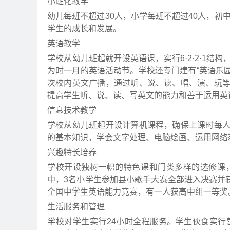
小班化教学
幼儿每班不超过30人，小学每班不超过40人，初
学生的成长和发展。
英语教学
学校从幼儿班起就开设英语课，实行6·2·2·1
为时一月的英语活动节。学校还专门建有“英语乐园
次校内英文广播，通过听、说、读、唱、演、玩
提高学生听、说、读、写英文的能力和善于运用英
信息技术教学
学校从幼儿班起开设计算机课程，确保上课时每
的基本知识，学会文字处理、电脑绘画、运用网络
兴趣特长培养
学校开设独树一帜的特色课和门类多样的选修课
中，3名小学生参加县小歌手大赛全部进入决赛并
全国中学生英语能力竞赛，有一人获高中组一等奖
生活服务和管理
学校对学生实行24小时全程服务。学生伙食实