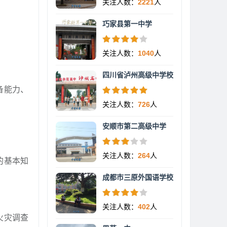
关注人数：
2221
人
巧家县第一中学
关注人数：
1040
人
四川省泸州高级中学校
备能力、
关注人数：
726
人
安顺市第二高级中学
关注人数：
264
人
的基本知
成都市三原外国语学校
关注人数：
402
人
火灾调查