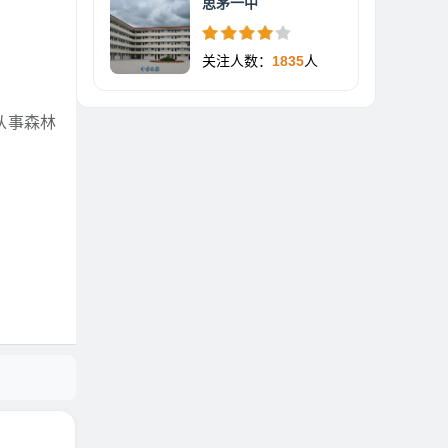
思茅一中
关注人数：
1835
人
从事森林