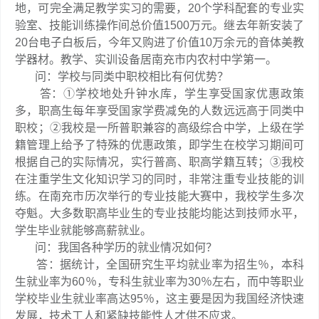
地，可完全满足教学实习的需要，20个学科配套的专业实
验室、技能训练操作间总价值1500万元。继去年新安装了
20台电子白板后，今年又购进了价值10万余元的音体美教
学器材。教学、实训设备居南充市内农村中学第一。
问：学校与同类中职校相比有何优势？
答：①学校地处升钟水库，学生享受国家优惠政策
多，职高生每年享受国家学费减免的人数远远高于同类中
职校；②我校是一所普职兼容的高级综合中学，上级在学
籍管理上给予了特殊的优惠政策，即学生在校学习期间可
根据自己的实际情况，实行普高、职高学籍互转；③我校
在注重学生文化知识学习的同时，非常注重专业技能的训
练。在南充市历次举行的专业技能大赛中，我校学生多次
夺魁。大多数职高毕业生的专业技能均能达到技师水平，
学生毕业就能够高薪就业。
问：我国各种学历的就业情况如何？
答：据统计，全国研究生平均就业率为招生％，本科
生就业率为60％，专科生就业率为30％左右，而中等职业
学校毕业生就业率高达95％，这主要是因为我国经济快速
发展，技术工人和紧缺技能性人才供不应求。