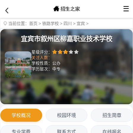
☰
当前位置：
首页
>
铁路学校
>
四川
>
宜宾
>
宜宾市叙州区柳嘉职业技术学校
星级评分：
关注人数：
学校性质：公办
学历层次：中专
学校概况
校园环境
招生简章
专业学费
联系方式
在线报名