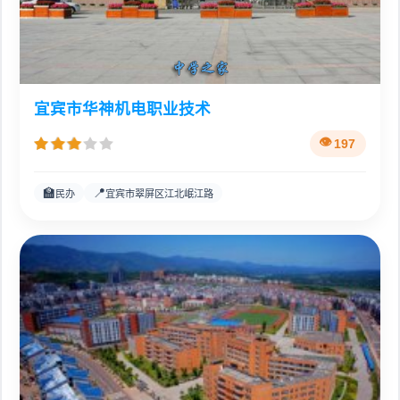
宜宾市华神机电职业技术
197
🏫
📍
民办
宜宾市翠屏区江北岷江路