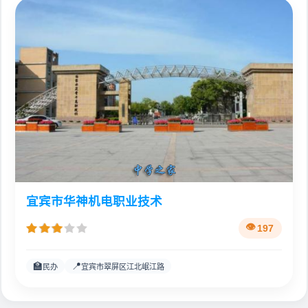
宜宾市华神机电职业技术
197
🏫
📍
民办
宜宾市翠屏区江北岷江路