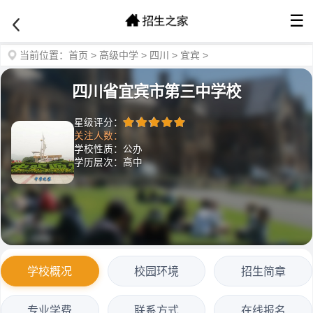
☰
当前位置：
首页
>
高级中学
>
四川
>
宜宾
>
四川省宜宾市第三中学校
星级评分：
关注人数：
学校性质：公办
学历层次：高中
学校概况
校园环境
招生简章
专业学费
联系方式
在线报名