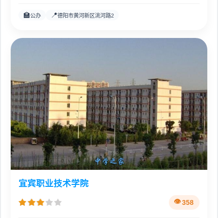
🏫
📍
公办
德阳市黄河新区洮河路2
宜宾职业技术学院
358