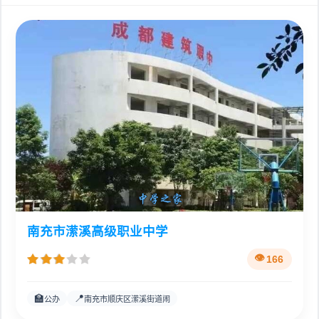
南充市潆溪高级职业中学
166
🏫
📍
公办
南充市顺庆区潆溪街道闹