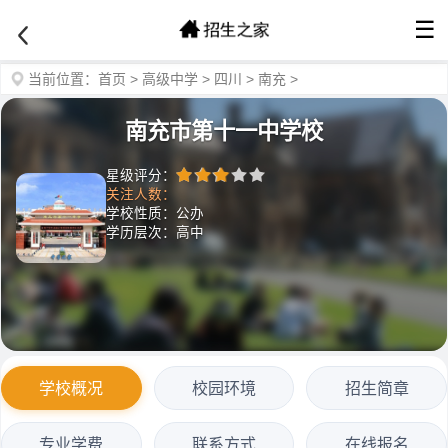
☰
当前位置：
首页
>
高级中学
>
四川
>
南充
>
南充市第十一中学校
星级评分：
关注人数：
学校性质：公办
学历层次：高中
学校概况
校园环境
招生简章
专业学费
联系方式
在线报名