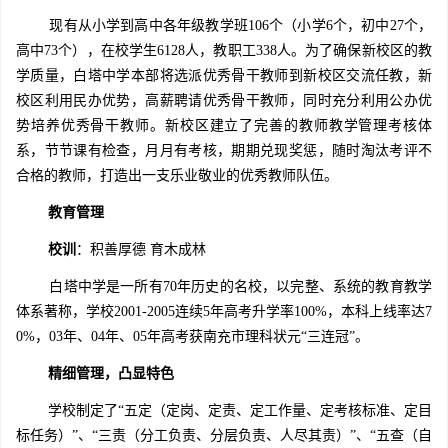
现有从小学到高中各年级教学班106个（小学6个，初中27个，
高中73个），在校学生6128人，教职工338人。为了确保新校区的教
学质量，白塔中学本部将选派优秀骨干教师到新校区交流任教，新
校区利用民办优势，高薪聘请优秀骨干教师，同时充分利用公办优
势培养优秀骨干教师。新校区建立了完善的教师教学管理考核体
系，节节课有检查，月月有考核，期期兑现奖惩，随时淘汰考评不
合格的教师，打造出一支乐业敬业的优秀教师队伍。
教育管理
校训
：积善厚德 育木成林
白塔中学是一所有70年历史的名校，以完整、系统的教育教学
体系著称，学校2001-2005连续5年高考升学率100%，本科上线率达7
0%，03年、04年、05年高考获南充市理科状元“三连冠”。
精细管理，凸显特色
学校制定了“五定（定岗、定责、定工作量、定考核标准、定目
标任务）”、“三责（分工负责、分层负责、人尽其责）”、“五查（自