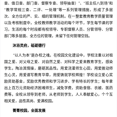
查、值日查、部门查、督察专查、领导抽查）”、“班主任八到场”和
“教学常规三查、二评、一处理”等一系列管理措施，形成了多层
次、全方位的严、实、细的管理机制。在一整套教育教学质量管理
以及考核制度中，全校教师教学活动的每个环节，学生每节课的学
习，生活的每个时段都有校领导、专职督察人员、分管领导、分管
部门等多层面、全方位的管理，未留下任何管理空挡。
沐浴灵府，砥砺德行
“以人为本”是办校之魂。在校园文化建设中，学校注重以对祖
国之爱、对父母之爱、对自然之爱、对科学之爱来教育学生，感染
学生。陶冶其情操，磨砺其品性。用爱浇灌师生心田，用爱拨动师
生心灵，用爱谱写教育华章，用爱铸就学校辉煌！学校设立爱心奖
励资助基金，奖励优秀教师和学习进步、学有特长的学生；每年拿
出上百万元资助经济困难师生，减免学费，资助食宿、衣被、医药
费等。全校从领导到老师，从老师到学生，人人奉献爱心，个个互
相关爱，品性高尚、爱满校园。
菁菁校园，全面发展