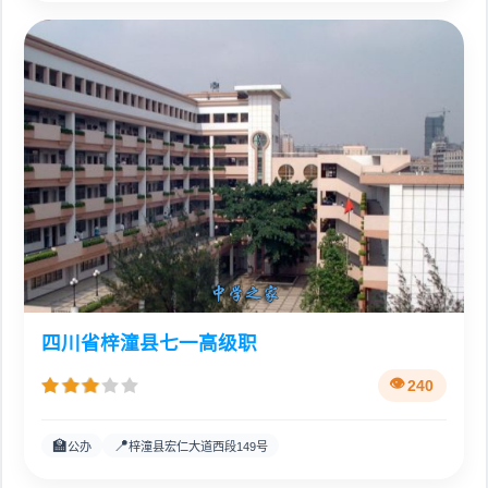
四川省梓潼县七一高级职
240
🏫
📍
公办
梓潼县宏仁大道西段149号