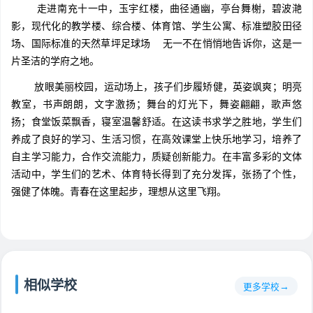
走进南充十一中，玉宇红楼，曲径通幽，亭台舞榭，碧波滟
影，现代化的教学楼、综合楼、体育馆、学生公寓、标准塑胶田径
场、国际标准的天然草坪足球场 无一不在悄悄地告诉你，这是一
片圣洁的学府之地。
放眼美丽校园，运动场上，孩子们步履矫健，英姿飒爽；明亮
教室，书声朗朗，文字激扬；舞台的灯光下，舞姿翩翩，歌声悠
扬；食堂饭菜飘香，寝室温馨舒适。在这读书求学之胜地，学生们
养成了良好的学习、生活习惯，在高效课堂上快乐地学习，培养了
自主学习能力，合作交流能力，质疑创新能力。在丰富多彩的文体
活动中，学生们的艺术、体育特长得到了充分发挥，张扬了个性，
强健了体魄。青春在这里起步，理想从这里飞翔。
相似学校
更多学校