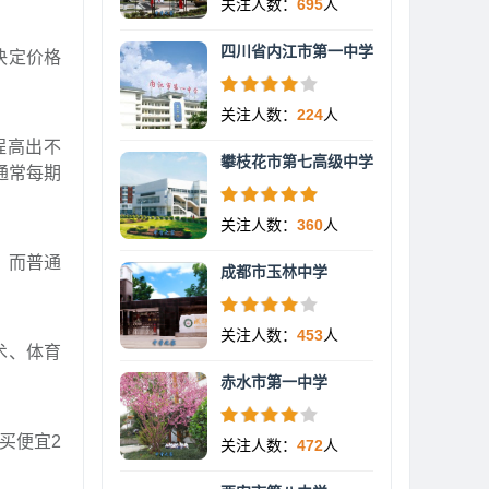
关注人数：
695
人
四川省内江市第一中学
决定价格
关注人数：
224
人
程高出不
攀枝花市第七高级中学
通常每期
关注人数：
360
人
。而普通
成都市玉林中学
关注人数：
453
人
术、体育
赤水市第一中学
买便宜2
关注人数：
472
人