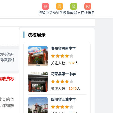
初级中学
幼师学校
新闻资讯
在线报名
院校展示
贵州省思南中学
准为签约班
高等教育环
关注人数：
532
人
巧家县第一中学
届收费标
关注人数：
1040
人
教育的普
四川省江油中学
您详细解