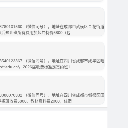
780101560 （微信同号），地址在成都市武侯区金花街道
春节后短训班所有费用加起共特价5800（包
540123367 （微信同号），地址在四川省成都市成华区昭
cdtledu.cn/。2026届收费标准是签约班1
080070332 （微信同号），地址在四川省成都市郫都区田
单招班收费5800，教材资料费2000，住宿