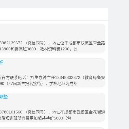
982139672 （微信同号），地址位于成都市双流区草金路
3800和提高班9800，教材资料费1200，公
班
官方联系电话：招生办钟主任13348832372（教育局备案
1990（27届新生报名接待），学校地址为成都
哪些
780101560 （微信同号），地址在成都市武侯区金花街道
春节后短训班所有费用加起共特价5800（包