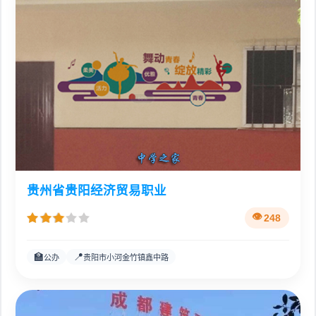
贵州省贵阳经济贸易职业
248
🏫
📍
公办
贵阳市小河金竹镇鑫中路