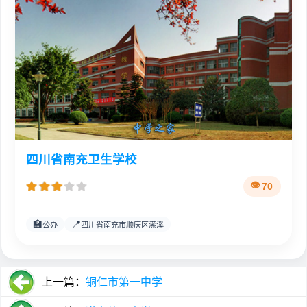
四川省南充卫生学校
70
🏫
📍
公办
四川省南充市顺庆区潆溪
上一篇：
铜仁市第一中学