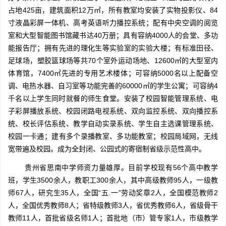
占地425亩，建筑面积12万㎡，所有教室均安装了实物投影仪、84
寸液晶彩屏一体机、高考英语听力播控系统；配有中央空调的阅览
室和大型智能图书馆藏书达40万册；具有容纳4000人的会堂、多功
能报告厅；拥有先进的理化生等实验室的实验大楼；有标准田径、
足球场，塑胶篮球场等共70个室外运动场地、12600㎡的大型室内
体育馆，7400㎡先进的专用艺术楼体；可容纳5000名以上配备空
调、电热水器、自习室等功能完善的60000㎡的学生公寓；可容纳4
千名以上学生同时就餐的师生食堂。安装了校园智能管理系统、电
子彩屏播放系统、校园闭路电视系统、双向监控系统、双向播控系
统、校长评估系统、教学自动实录系统、学生自主选课管理系统、
校园一卡通；建有多个录播教室、多功能教室；校园局域网，无线
宽带遍及校园。成为全封闭、公园式的寄宿制省级示范性高中。
贵州省思南中学师资力量雄厚。目前学校现有56个高中教学
班，学生3500余人，教职工300余人，其中高级教师95人，一级教
师67人，研究生35人，全国“五.一”劳动奖章2人，全国模范教师2
人，全国优秀教师8人；省特级教师3人，省优秀教师6人，省级骨干
教师11人，首批省级名师1人；首批地（市）管专家1人，市级教学