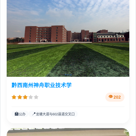
黔西南州神舟职业技术学
202
🏫
📍
公办
龙塘大道与602县道交叉口