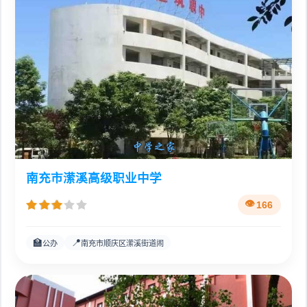
南充市潆溪高级职业中学
166
🏫
📍
公办
南充市顺庆区潆溪街道闹