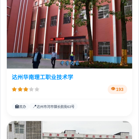
达州华南理工职业技术学
193
🏫
📍
民办
达州市河市镇长航街63号