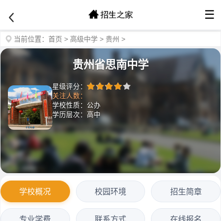
☰
当前位置：
首页
>
高级中学
>
贵州
>
贵州省思南中学
星级评分：
关注人数：
学校性质：公办
学历层次：高中
学校概况
校园环境
招生简章
专业学费
联系方式
在线报名