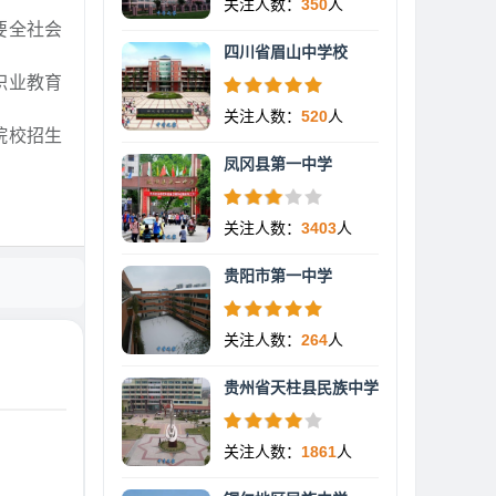
关注人数：
350
人
要全社会
四川省眉山中学校
职业教育
关注人数：
520
人
院校招生
凤冈县第一中学
。
关注人数：
3403
人
贵阳市第一中学
关注人数：
264
人
贵州省天柱县民族中学
关注人数：
1861
人