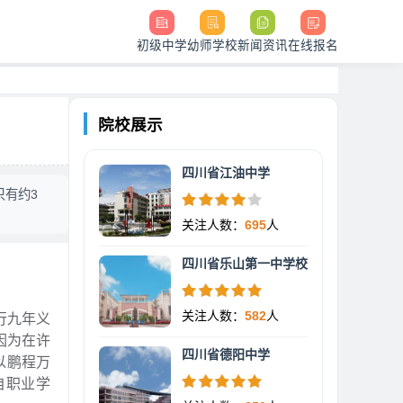
初级中学
幼师学校
新闻资讯
在线报名
院校展示
四川省江油中学
只有约3
关注人数：
695
人
四川省乐山第一中学校
关注人数：
582
人
行九年义
因为在许
四川省德阳中学
以鹏程万
自职业学