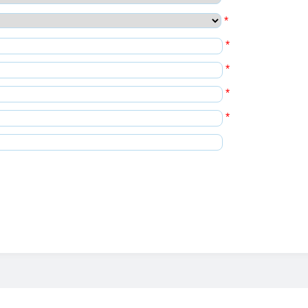
*
*
*
*
*