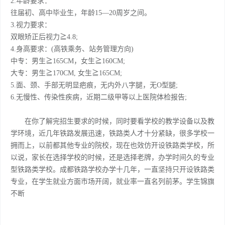
2.年龄要求：
往届初、高中毕业生，年龄15—20周岁之间。
3.视力要求：
双眼矫正后视力≧4.8;
4.身高要求：(高铁乘务、站务管理方向)
中专：男生≧165CM，女生≧160CM;
大专：男生≧170CM, 女生≧165CM;
5.面、颈、手部无明显疤痕，无内外八字腿，无O型腿;
6.无慢性、传染性疾病，近期二级甲等以上医院体检报告;
在你了解完招生要求的时候，同时要看学校的教学设备以及教
学环境，近几年铁路发展迅速，铁路类人才十分紧缺，很多学校一
拥而上，以前都其他专业的院校，现在也效仿开设铁路类学校，所
以说，家长在选择学校的时候，还是选择老牌，办学时间久的专业
型铁路类学校。成都铁路学校办学十几年，一直坚持只开设铁路类
专业，在学生就业方面市场开阔，就业率一直名列前茅。学生锦旗
不断