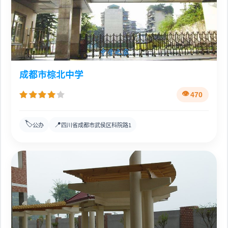
成都市棕北中学
470
🏷️
📍
公办
四川省成都市武侯区科院路1