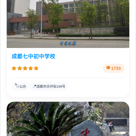
成都七中初中学校
1733
🏷️
📍
公办
成都市天环街199号