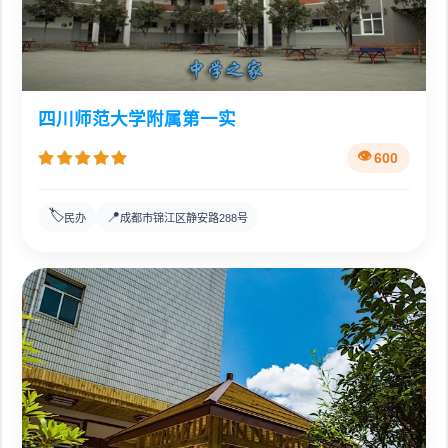
四川师范大学附属第一实
600
🏷️
📍
民办
成都市锦江区静安路288号