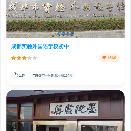
成都实验外国语学校初中
1569
🏷️
📍
公办
成都市一环路北一段134号