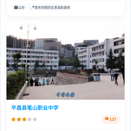
🏫
📍
公办
南充市顺庆区潆溪街道闹
平昌县笔山职业中学
137