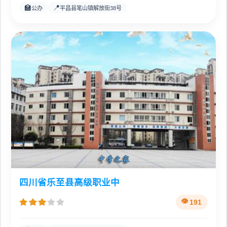
🏫
📍
公办
平昌县笔山镇解放街38号
四川省乐至县高级职业中
191