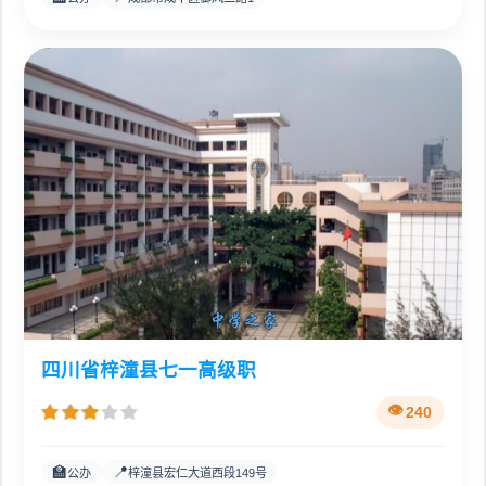
四川省梓潼县七一高级职
240
🏫
📍
公办
梓潼县宏仁大道西段149号