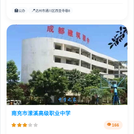
🏫
📍
公办
达州市通川区西圣寺巷8
南充市潆溪高级职业中学
166