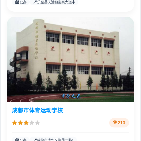
🏫
📍
公办
乐至县天池镇迎宾大道中
成都市体育运动学校
213
🏫
📍
公办
成都市成华区御风二路1