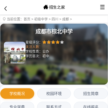
☰
当前位置：
首页
>
初级中学
>
四川
>
成都
>
成都市棕北中学
星级评分：
关注人数：
学校性质：公办
学历层次：初中
学校概况
校园环境
招生简章
专业学费
联系方式
在线报名